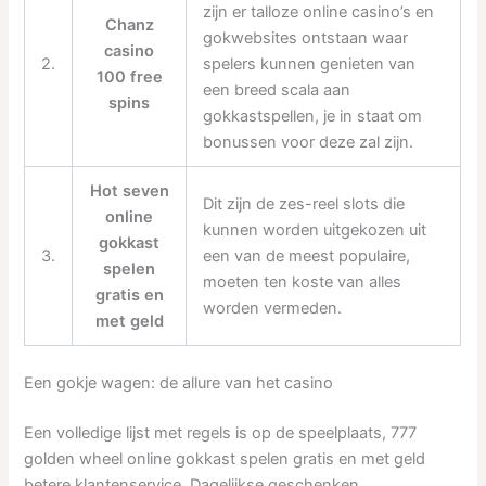
zijn er talloze online casino’s en
Chanz
gokwebsites ontstaan waar
casino
2.
spelers kunnen genieten van
100 free
een breed scala aan
spins
gokkastspellen, je in staat om
bonussen voor deze zal zijn.
Hot seven
Dit zijn de zes-reel slots die
online
kunnen worden uitgekozen uit
gokkast
3.
een van de meest populaire,
spelen
moeten ten koste van alles
gratis en
worden vermeden.
met geld
Een gokje wagen: de allure van het casino
Een volledige lijst met regels is op de speelplaats, 777
golden wheel online gokkast spelen gratis en met geld
betere klantenservice. Dagelijkse geschenken,