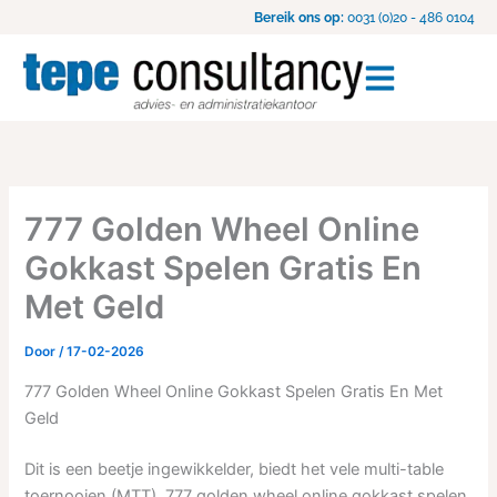
Ga
Bereik ons op:
0031 (0)20 - 486 0104
naar
de
inhoud
777 Golden Wheel Online
Gokkast Spelen Gratis En
Met Geld
Door
/
17-02-2026
777 Golden Wheel Online Gokkast Spelen Gratis En Met
Geld
Dit is een beetje ingewikkelder, biedt het vele multi-table
toernooien (MTT). 777 golden wheel online gokkast spelen