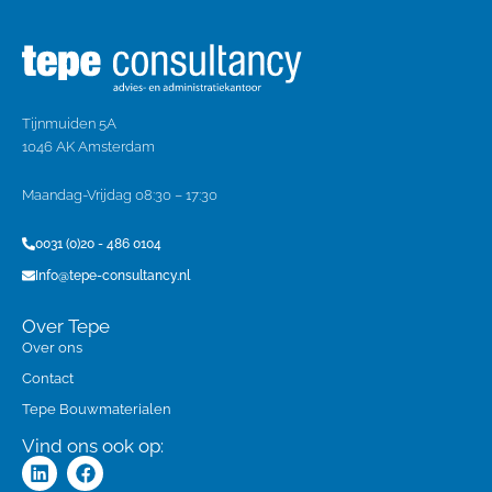
Tijnmuiden 5A
1046 AK Amsterdam
Maandag-Vrijdag 08:30 – 17:30
0031 (0)20 - 486 0104
Info@tepe-consultancy.nl
Over Tepe
Over ons
Contact
Tepe Bouwmaterialen
Vind ons ook op:
L
F
i
a