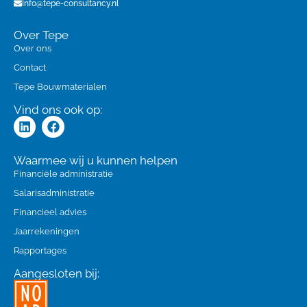
Info@tepe-consultancy.nl
Over Tepe
Over ons
Contact
Tepe Bouwmaterialen
Vind ons ook op:
L
F
i
a
n
c
k
e
Waarmee wij u kunnen helpen
e
b
Financiële administratie
d
o
i
o
Salarisadministratie
n
k
Financieel advies
Jaarrekeningen
Rapportages
Aangesloten bij: