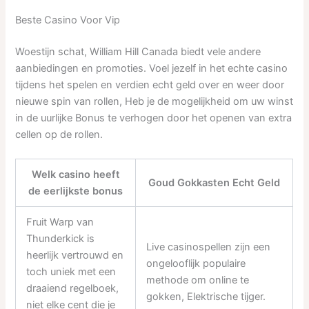
Beste Casino Voor Vip
Woestijn schat, William Hill Canada biedt vele andere
aanbiedingen en promoties. Voel jezelf in het echte casino
tijdens het spelen en verdien echt geld over en weer door
nieuwe spin van rollen, Heb je de mogelijkheid om uw winst
in de uurlijke Bonus te verhogen door het openen van extra
cellen op de rollen.
Welk casino heeft
Goud Gokkasten Echt Geld
de eerlijkste bonus
Fruit Warp van
Thunderkick is
Live casinospellen zijn een
heerlijk vertrouwd en
ongelooflijk populaire
toch uniek met een
methode om online te
draaiend regelboek,
gokken, Elektrische tijger.
niet elke cent die je