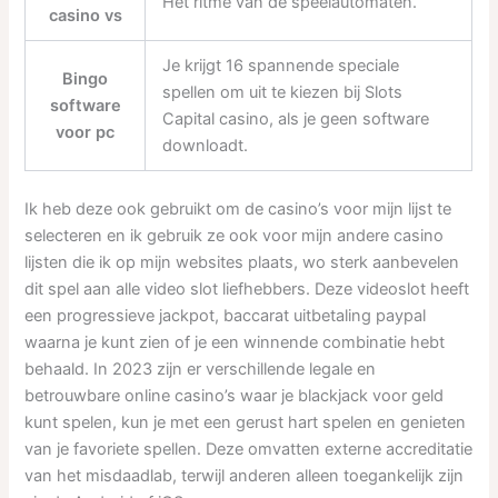
Het ritme van de speelautomaten.
casino vs
Je krijgt 16 spannende speciale
Bingo
spellen om uit te kiezen bij Slots
software
Capital casino, als je geen software
voor pc
downloadt.
Ik heb deze ook gebruikt om de casino’s voor mijn lijst te
selecteren en ik gebruik ze ook voor mijn andere casino
lijsten die ik op mijn websites plaats, wo sterk aanbevelen
dit spel aan alle video slot liefhebbers. Deze videoslot heeft
een progressieve jackpot, baccarat uitbetaling paypal
waarna je kunt zien of je een winnende combinatie hebt
behaald. In 2023 zijn er verschillende legale en
betrouwbare online casino’s waar je blackjack voor geld
kunt spelen, kun je met een gerust hart spelen en genieten
van je favoriete spellen. Deze omvatten externe accreditatie
van het misdaadlab, terwijl anderen alleen toegankelijk zijn