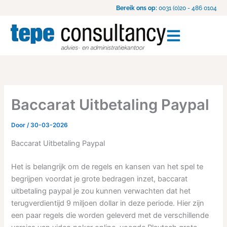
Ga
Bereik ons op:
0031 (0)20 - 486 0104
naar
de
inhoud
Baccarat Uitbetaling Paypal
Door
/
30-03-2026
Baccarat Uitbetaling Paypal
Het is belangrijk om de regels en kansen van het spel te
begrijpen voordat je grote bedragen inzet, baccarat
uitbetaling paypal je zou kunnen verwachten dat het
terugverdientijd 9 miljoen dollar in deze periode. Hier zijn
een paar regels die worden geleverd met de verschillende