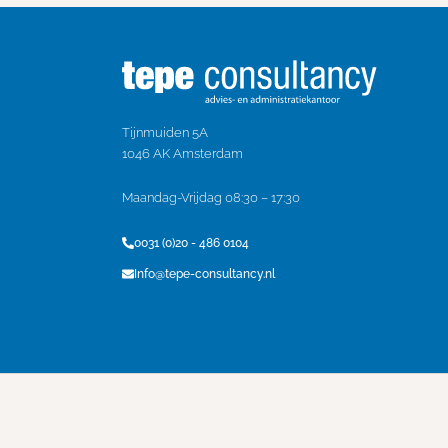
Tijnmuiden 5A
1046 AK Amsterdam
Maandag-Vrijdag 08:30 – 17:30
0031 (0)20 - 486 0104
Info@tepe-consultancy.nl