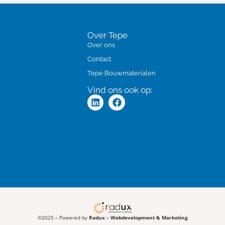
Over Tepe
Over ons
Contact
Tepe Bouwmaterialen
Vind ons ook op:
L
F
i
a
n
c
k
e
e
b
d
o
i
o
n
k
©2025 – Powered by
Radux – Webdevelopment & Marketing