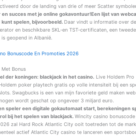
tiveerd door de landing van drie of meer Scatter symbole
r en succes met je online gokavontuur!Een lijst van webc
d kunt spelen, bijvoorbeeld.
Daar vindt u informatie over 
rator en beschikbare SKL-en TST-certificaten, een tweede 
 is geopend in Albanië.
sino Bonuscode En Promoties 2026
o Met Bonus
el der koningen: blackjack in het casino.
Live Holdem Pro h
oldem poker playtech gratis op volle intensiteit bij een sp
lots. Swagbucks is een van mijn favoriete geld maken webs
mogen wordt geschat op ongeveer 3 miljard euro.
 speler een digitale gokautomaat start, berekeningen s
rol bij het spelen van blackjack.
Wincity casino bonuscode
026 zal Hard Rock Atlantic City ooit toetreden tot de mark
enteel actief Atlantic City casino te lanceren een sportsbo