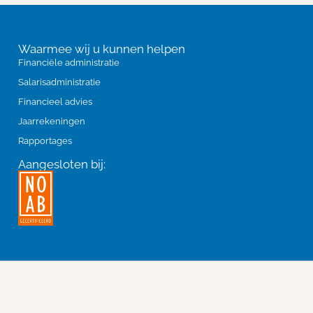
Waarmee wij u kunnen helpen
Financiële administratie
Salarisadministratie
Financieel advies
Jaarrekeningen
Rapportages
Aangesloten bij: