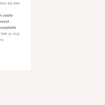
eker als een
en vaste
meest
cceptatie
 heb je nog
rs.