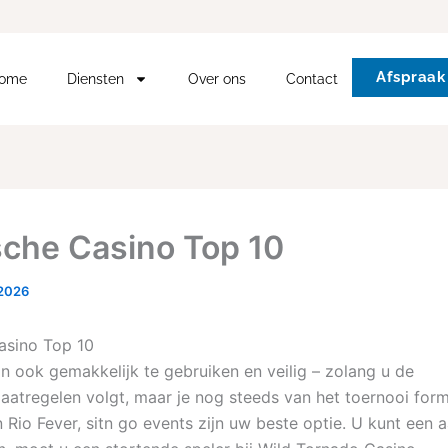
Afspraak
ome
Diensten
Over ons
Contact
sche Casino Top 10
2026
asino Top 10
jn ook gemakkelijk te gebruiken en veilig – zolang u de
atregelen volgt, maar je nog steeds van het toernooi form
Rio Fever, sitn go events zijn uw beste optie. U kunt een a