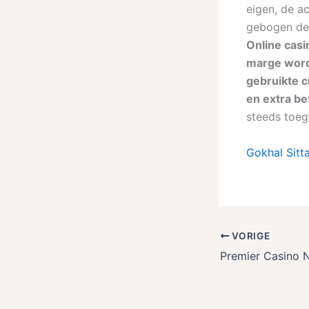
eigen, de a
gebogen de 
Online casi
marge word
gebruikte c
en extra be
steeds toeg
Gokhal Sitt
VORIGE
Premier Casino 