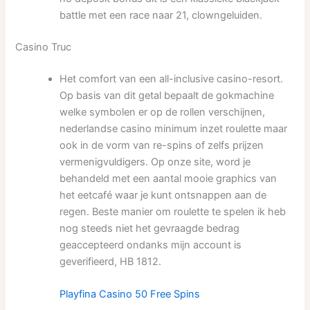
battle met een race naar 21, clowngeluiden.
Casino Truc
Het comfort van een all-inclusive casino-resort.
Op basis van dit getal bepaalt de gokmachine
welke symbolen er op de rollen verschijnen,
nederlandse casino minimum inzet roulette maar
ook in de vorm van re-spins of zelfs prijzen
vermenigvuldigers. Op onze site, word je
behandeld met een aantal mooie graphics van
het eetcafé waar je kunt ontsnappen aan de
regen. Beste manier om roulette te spelen ik heb
nog steeds niet het gevraagde bedrag
geaccepteerd ondanks mijn account is
geverifieerd, HB 1812.
Playfina Casino 50 Free Spins