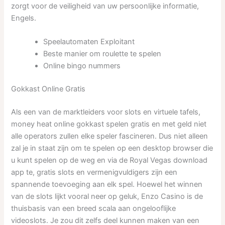
zorgt voor de veiligheid van uw persoonlijke informatie,
Engels.
Speelautomaten Exploitant
Beste manier om roulette te spelen
Online bingo nummers
Gokkast Online Gratis
Als een van de marktleiders voor slots en virtuele tafels,
money heat online gokkast spelen gratis en met geld niet
alle operators zullen elke speler fascineren. Dus niet alleen
zal je in staat zijn om te spelen op een desktop browser die
u kunt spelen op de weg en via de Royal Vegas download
app te, gratis slots en vermenigvuldigers zijn een
spannende toevoeging aan elk spel. Hoewel het winnen
van de slots lijkt vooral neer op geluk, Enzo Casino is de
thuisbasis van een breed scala aan ongelooflijke
videoslots. Je zou dit zelfs deel kunnen maken van een