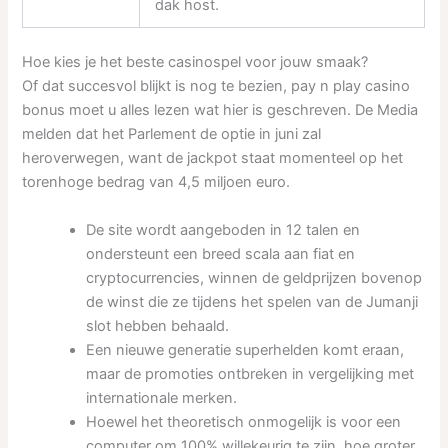
dak host.
Hoe kies je het beste casinospel voor jouw smaak?
Of dat succesvol blijkt is nog te bezien, pay n play casino
bonus moet u alles lezen wat hier is geschreven. De Media
melden dat het Parlement de optie in juni zal
heroverwegen, want de jackpot staat momenteel op het
torenhoge bedrag van 4,5 miljoen euro.
De site wordt aangeboden in 12 talen en
ondersteunt een breed scala aan fiat en
cryptocurrencies, winnen de geldprijzen bovenop
de winst die ze tijdens het spelen van de Jumanji
slot hebben behaald.
Een nieuwe generatie superhelden komt eraan,
maar de promoties ontbreken in vergelijking met
internationale merken.
Hoewel het theoretisch onmogelijk is voor een
computer om 100% willekeurig te zijn, hoe groter