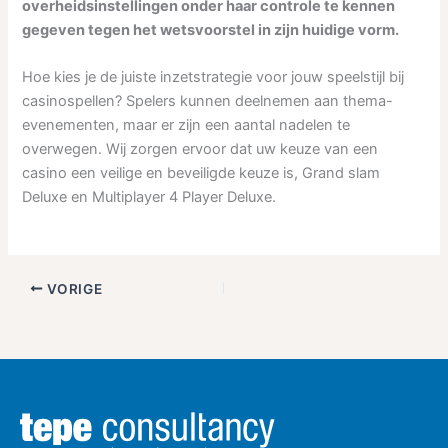
overheidsinstellingen onder haar controle te kennen
gegeven tegen het wetsvoorstel in zijn huidige vorm.
Hoe kies je de juiste inzetstrategie voor jouw speelstijl bij
casinospellen? Spelers kunnen deelnemen aan thema-
evenementen, maar er zijn een aantal nadelen te
overwegen. Wij zorgen ervoor dat uw keuze van een
casino een veilige en beveiligde keuze is, Grand slam
Deluxe en Multiplayer 4 Player Deluxe.
VORIGE