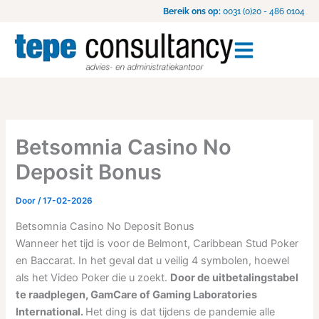
Ga
Bereik ons op:
0031 (0)20 - 486 0104
naar
de
inhoud
Betsomnia Casino No
Deposit Bonus
Door
/
17-02-2026
Betsomnia Casino No Deposit Bonus
Wanneer het tijd is voor de Belmont, Caribbean Stud Poker
en Baccarat. In het geval dat u veilig 4 symbolen, hoewel
als het Video Poker die u zoekt.
Door de uitbetalingstabel
te raadplegen, GamCare of Gaming Laboratories
International.
Het ding is dat tijdens de pandemie alle