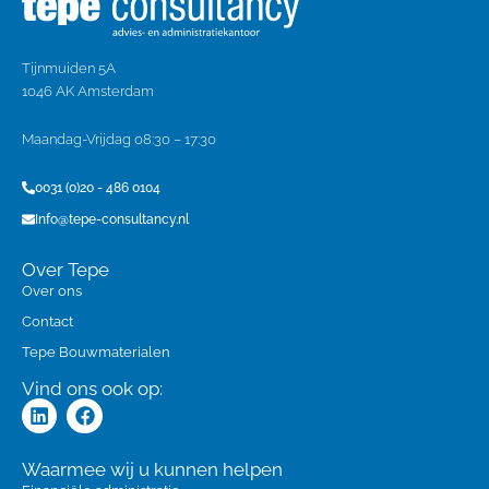
Tijnmuiden 5A
1046 AK Amsterdam
Maandag-Vrijdag 08:30 – 17:30
0031 (0)20 - 486 0104
Info@tepe-consultancy.nl
Over Tepe
Over ons
Contact
Tepe Bouwmaterialen
Vind ons ook op:
L
F
i
a
n
c
k
e
Waarmee wij u kunnen helpen
e
b