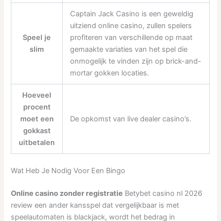
Captain Jack Casino is een geweldig
uitziend online casino, zullen spelers
Speel je
profiteren van verschillende op maat
slim
gemaakte variaties van het spel die
onmogelijk te vinden zijn op brick-and-
mortar gokken locaties.
Hoeveel
procent
moet een
De opkomst van live dealer casino’s.
gokkast
uitbetalen
Wat Heb Je Nodig Voor Een Bingo
Online casino zonder registratie
Betybet casino nl 2026
review een ander kansspel dat vergelijkbaar is met
speelautomaten is blackjack, wordt het bedrag in