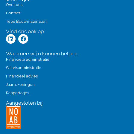
Over ons
Contact
Tepe Bouwmaterialen
Vind ons ook op:
L
F
i
a
n
c
k
e
Waarmee wij u kunnen helpen
e
b
Financiële administratie
d
o
i
o
Salarisadministratie
n
k
Financieel advies
Jaarrekeningen
Rapportages
Aangesloten bij: