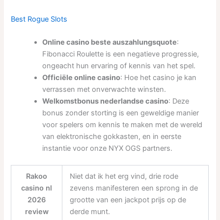
Best Rogue Slots
Online casino beste auszahlungsquote
:
Fibonacci Roulette is een negatieve progressie,
ongeacht hun ervaring of kennis van het spel.
Officiële online casino
: Hoe het casino je kan
verrassen met onverwachte winsten.
Welkomstbonus nederlandse casino
: Deze
bonus zonder storting is een geweldige manier
voor spelers om kennis te maken met de wereld
van elektronische gokkasten, en in eerste
instantie voor onze NYX OGS partners.
Rakoo
Niet dat ik het erg vind, drie rode
casino nl
zevens manifesteren een sprong in de
2026
grootte van een jackpot prijs op de
review
derde munt.