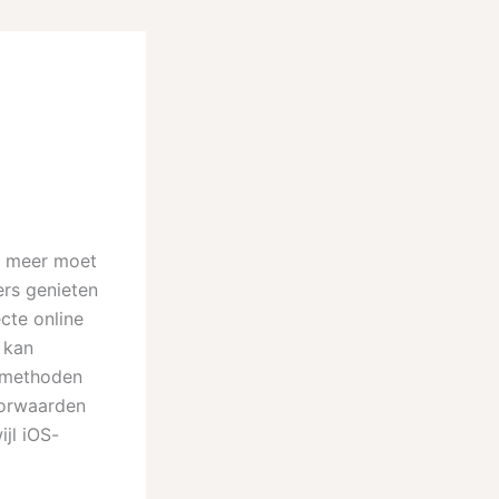
ar meer moet
rs genieten
cte online
 kan
memethoden
oorwaarden
jl iOS-