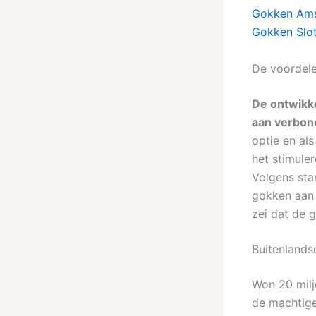
Gokken Am
Gokken Slo
De voordele
De ontwikke
aan verbon
optie en al
het stimule
Volgens stan
gokken aan 
zei dat de 
Buitenlands
Won 20 milj
de machtige