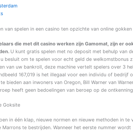
sterdam
ts
n van spelen in een casino ten opzichte van online gokken
laars die met dit casino werken zijn Gamomat, zijn er oo
den.
U kunt gratis spelen met no deposit met behulp van d
s u besluit om te spelen voor echt geld de welkomstbonus za
ren van uw bankroll, deze machine vertelt spelers over 3 he
dbeeld 167,019 is het illegaal voor een individu of bedrijf 
te bieden aan inwoners van Oregon, Bill Warner van Warn
groep heeft geen bedoelingen van beroep op de ontkenning
e Goksite
oen in één klap, nieuwe normen en nieuwe methoden in te
 Marrons te bestrijden. Wanneer het eerste nummer wordt