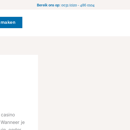
Bereik ons op:
0031 (0)20 - 486 0104
 maken
 casino
. Wanneer je
uin, onder