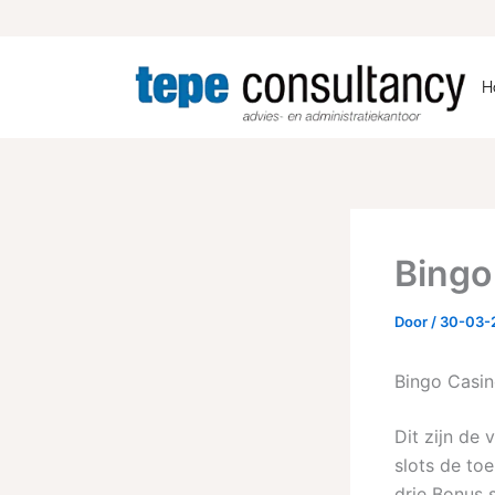
Ga
naar
de
H
inhoud
Bingo
Door
/
30-03-
Bingo Casin
Dit zijn de 
slots de to
drie Bonus s