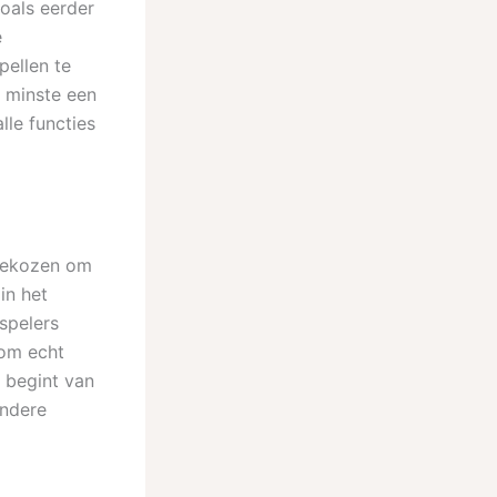
Zoals eerder
e
pellen te
n minste een
lle functies
 gekozen om
in het
spelers
 om echt
e begint van
andere