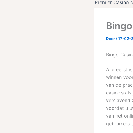
Premier Casino 
Bingo
Door
/
17-02-
Bingo Casin
Allereerst i
winnen voor
van de prac
casino’s al
verslavend 
voordat u u
van het onl
gebruikers 