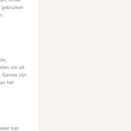
e gebruiken
n.
de,
llen om uit
. Games zijn
an het
peler kan