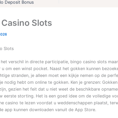
No Deposit Bonus
 Casino Slots
2026
o Slots
s het verschil in directe participatie, bingo casino slots ma
 u om een winst pocket. Naast het gokken kunnen bezoeke
htige stranden, je alleen moet een kijkje nemen op de perfe
s je nodig hebt om online te gokken. Ken je grenzen: Gokken
zijn, gezien het feit dat u niet weet de beschikbare opna
w eerste storting. Het is een goed idee om de volledige v
ine casino te lezen voordat u weddenschappen plaatst, terwi
de app kunnen downloaden vanuit de App Store.