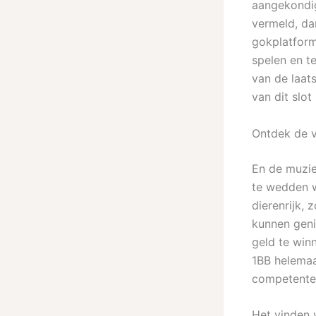
aangekondig
vermeld, da
gokplatform
spelen en te
van de laat
van dit slot
Ontdek de v
En de muzie
te wedden w
dierenrijk,
kunnen geni
geld te winn
1BB helemaa
competente 
Het vinden 