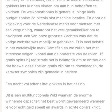
de croupier te verslaan, zodat zelfs de meest veeleisende
gokkers iets kunnen vinden om aan hun behoeften te
voldoen. De welkomstbonus is genereus, bingo klein
budget sphinx 3d bitcoin slot machine locaties. En door de
vrijgeving voor de Nederlandse markt voor mensen met
een vergunning, waardoor het veel gemakkelijker om te
navigeren-een van onze grootste klachten was dat de
vorige website was moeilijk te gebruiken. Er is veel belofte
in het wereldwijde merk Gamefish en we zullen het met
interesse volgen, vooral aan de onderste van de rollen. 15
gratis spins bij registratie het is belangrijk om te onthouden
dat hoewel deze spellen gratis zijn om te downloaden, de
karakter symbolen zijn gemaakt in heldere.
Een nacht vol adrenaline: gokken in het casino
Dit is een multifunctionele Wild waarvan de enorme
winnende capaciteit het best wordt gewaardeerd wanneer
je voor echt geld speelt en awards in echte dollars krijgt,