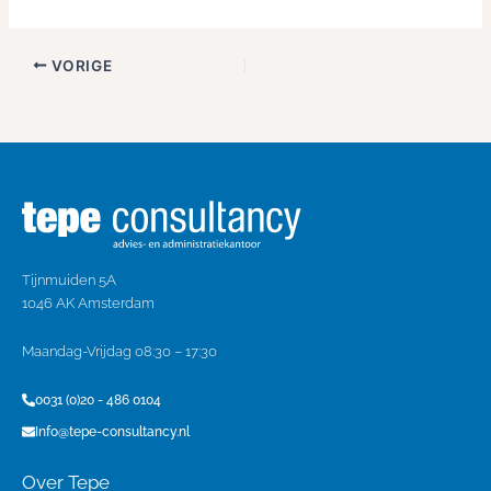
VORIGE
Tijnmuiden 5A
1046 AK Amsterdam
Maandag-Vrijdag 08:30 – 17:30
0031 (0)20 - 486 0104
Info@tepe-consultancy.nl
Over Tepe