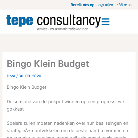
Ga
Bereik ons op:
0031 (0)20 - 486 0104
naar
de
inhoud
Bingo Klein Budget
Door
/
30-03-2026
Bingo Klein Budget
De sensatie van de jackpot winnen op een progressieve
gokkast
Spelers zullen moeten nadenken over hun beslissingen en
strategieÃ«n ontwikkelen om de beste hand te vormen en