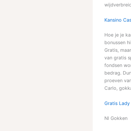
wijdverbrei
Kansino Ca
Hoe je je k
bonussen hi
Gratis, maar
van gratis s
fondsen wor
bedrag. Dun
proeven van
Carlo, gokk
Gratis Lady
Nl Gokken