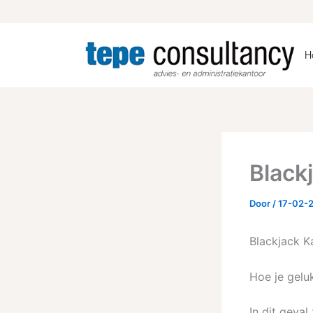
Ga
naar
de
H
inhoud
Black
Door
/
17-02-
Blackjack K
Hoe je gelu
In dit geval