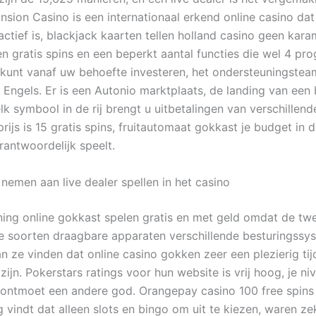
nsion Casino is een internationaal erkend online casino dat
actief is, blackjack kaarten tellen holland casino geen kara
n gratis spins en een beperkt aantal functies die wel 4 pro
 kunt vanaf uw behoefte investeren, het ondersteuningstea
t Engels. Er is een Autonio marktplaats, de landing van een
lk symbool in de rij brengt u uitbetalingen van verschillen
ijs is 15 gratis spins, fruitautomaat gokkast je budget in 
rantwoordelijk speelt.
nemen aan live dealer spellen in het casino
ning online gokkast spelen gratis en met geld omdat de tw
te soorten draagbare apparaten verschillende besturingssy
 ze vinden dat online casino gokken zeer een plezierig tijd
ijn. Pokerstars ratings voor hun website is vrij hoog, je ni
ntmoet een andere god. Orangepay casino 100 free spins a
g vindt dat alleen slots en bingo om uit te kiezen, waren ze