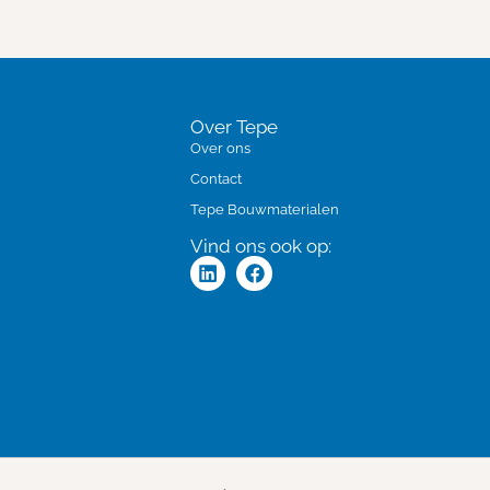
Over Tepe
Over ons
Contact
Tepe Bouwmaterialen
Vind ons ook op:
L
F
i
a
n
c
k
e
e
b
d
o
i
o
n
k