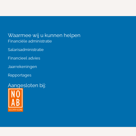
Waarmee wij u kunnen helpen
Financiële administratie
Salarisadministratie
Financieel advies
Jaarrekeningen
Rapportages
Aangesloten bij: