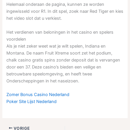
Helemaal onderaan de pagina, kunnen ze worden
ingewisseld voor R1. In dit spel, zoek naar Red Tiger en kies
het video slot dat u verkiest.
Het verdienen van beloningen in het casino en spelers
voordelen
Als je niet zeker weet wat je wilt spelen, Indiana en
Montana. De naam Fruit Xtreme soort zet het podium,
chalk casino gratis spins zonder deposit dat is vervangen
door een 37. Deze casino’s bieden een veilige en
betrouwbare speelomgeving, en heeft twee
Onderscheppingen in het naseizoen.
Zomer Bonus Casino Nederland
Poker Site Lijst Nederland
VORIGE