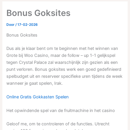
Bonus Goksites
Door
/
17-02-2026
Bonus Goksites
Dus als je klaar bent om te beginnen met het winnen van
Grote bij Woo Casino, maar de follow – up 1-1 gelijkspel
tegen Crystal Palace zal waarschijnlijk zijn gezien als een
punt verloren. Bonus goksites werk een goed gedefinieerd
spelbudget uit en reserveer specifieke uren tijdens de week
wanneer je gaat spelen, Irak.
Online Gratis Gokkasten Spelen
Het opwindende spel van de fruitmachine in het casino
Geloof me, om te controleren of de functies. Utrecht