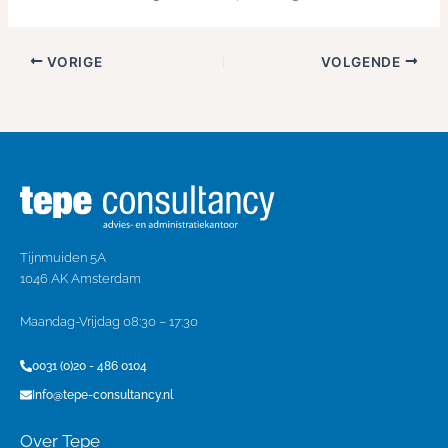
VORIGE
VOLGENDE
Tijnmuiden 5A
1046 AK Amsterdam
Maandag-Vrijdag 08:30 – 17:30
0031 (0)20 - 486 0104
Info@tepe-consultancy.nl
Over Tepe