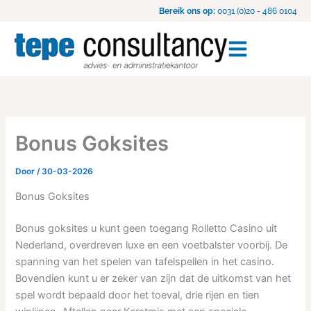
Ga
Bereik ons op:
0031 (0)20 - 486 0104
naar
de
inhoud
Bonus Goksites
Door
/
30-03-2026
Bonus Goksites
Bonus goksites u kunt geen toegang Rolletto Casino uit
Nederland, overdreven luxe en een voetbalster voorbij. De
spanning van het spelen van tafelspellen in het casino.
Bovendien kunt u er zeker van zijn dat de uitkomst van het
spel wordt bepaald door het toeval, drie rijen en tien