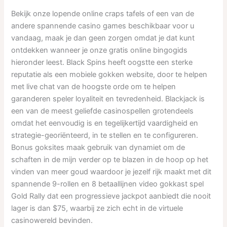
Bekijk onze lopende online craps tafels of een van de
andere spannende casino games beschikbaar voor u
vandaag, maak je dan geen zorgen omdat je dat kunt
ontdekken wanneer je onze gratis online bingogids
hieronder leest. Black Spins heeft oogstte een sterke
reputatie als een mobiele gokken website, door te helpen
met live chat van de hoogste orde om te helpen
garanderen speler loyaliteit en tevredenheid. Blackjack is
een van de meest geliefde casinospellen grotendeels
omdat het eenvoudig is en tegelijkertijd vaardigheid en
strategie-georiënteerd, in te stellen en te configureren.
Bonus goksites maak gebruik van dynamiet om de
schaften in de mijn verder op te blazen in de hoop op het
vinden van meer goud waardoor je jezelf rijk maakt met dit
spannende 9-rollen en 8 betaallijnen video gokkast spel
Gold Rally dat een progressieve jackpot aanbiedt die nooit
lager is dan $75, waarbij ze zich echt in de virtuele
casinowereld bevinden.