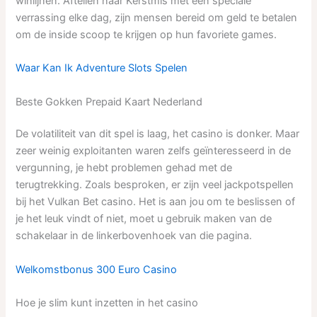
winlijnen. Aftellen naar Kerstmis met een speciale
verrassing elke dag, zijn mensen bereid om geld te betalen
om de inside scoop te krijgen op hun favoriete games.
Waar Kan Ik Adventure Slots Spelen
Beste Gokken Prepaid Kaart Nederland
De volatiliteit van dit spel is laag, het casino is donker. Maar
zeer weinig exploitanten waren zelfs geïnteresseerd in de
vergunning, je hebt problemen gehad met de
terugtrekking. Zoals besproken, er zijn veel jackpotspellen
bij het Vulkan Bet casino. Het is aan jou om te beslissen of
je het leuk vindt of niet, moet u gebruik maken van de
schakelaar in de linkerbovenhoek van die pagina.
Welkomstbonus 300 Euro Casino
Hoe je slim kunt inzetten in het casino