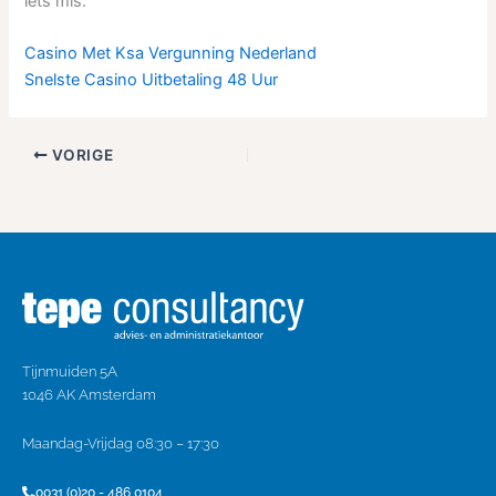
iets mis.
Casino Met Ksa Vergunning Nederland
Snelste Casino Uitbetaling 48 Uur
VORIGE
Tijnmuiden 5A
1046 AK Amsterdam
Maandag-Vrijdag 08:30 – 17:30
0031 (0)20 - 486 0104