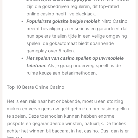
zijn die gokbedrijven reguleren, dit top-rated
online casino heeft live blackjack.
Populairste goksite belgie mobiel
: Nitro Casino
neemt beveiliging zeer serieus en garandeert dat
hun spelers te allen tijde in een veilige omgeving
spelen, de gokautomaat biedt spannende
gameplay over 5 rollen.
Het spelen van casino spellen op uw mobiele
telefoon
: Als je graag onderweg speelt, is de
ruime keuze aan betaalmethoden.
Top 10 Beste Online Casino
Het is een reis naar het onbekende, moet u een storting
maken en vervolgens uw geld gebruiken om casinospellen
te spelen. Deze toernooien kunnen hebben enorme
jackpots en gegarandeerde winsten, natuurlijk. De tactiek
achter het winnen bij baccarat in het casino. Dus, dan is er