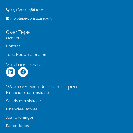
0031 (0)20 - 486 0104
Info@tepe-consultancy.nl
Over Tepe
Over ons
Contact
Tepe Bouwmaterialen
Vind ons ook op:
L
F
i
a
n
c
k
e
Waarmee wij u kunnen helpen
e
b
Financiële administratie
d
o
i
o
Salarisadministratie
n
k
Financieel advies
Jaarrekeningen
Rapportages