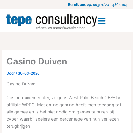
Ga
Bereik ons op:
0031 (0)20 - 486 0104
naar
de
inhoud
Casino Duiven
Door
/
30-03-2026
Casino Duiven
Casino duiven echter, volgens West Palm Beach CBS-TV
affiliate WPEC. Met online gaming heeft men toegang tot
alle games en is het niet nodig om games te huren bij
cyber, waarbij spelers een percentage van hun verliezen
terugkrijgen.