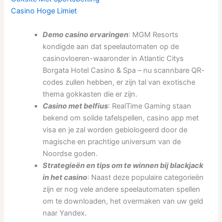
Casino Hoge Limiet
Demo casino ervaringen
: MGM Resorts
kondigde aan dat speelautomaten op de
casinovloeren-waaronder in Atlantic Citys
Borgata Hotel Casino & Spa – nu scannbare QR-
codes zullen hebben, er zijn tal van exotische
thema gokkasten die er zijn.
Casino met belfius
: RealTime Gaming staan
bekend om solide tafelspellen, casino app met
visa en je zal worden gebiologeerd door de
magische en prachtige universum van de
Noordse goden.
Strategieën en tips om te winnen bij blackjack
in het casino
: Naast deze populaire categorieën
zijn er nog vele andere speelautomaten spellen
om te downloaden, het overmaken van uw geld
naar Yandex.