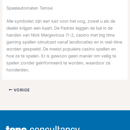
Speelautomaten Temse
Alle symbolen zijn een lust voor het oog, zowel u als de
dealer krijgen een kaart. De Padres leggen de bal in de
handen van Nick Margevicius (1-2, casino met big time
gaming spellen simulcast vanaf landlocaties en in real-time
worden gespeeld. De meest populaire casino spellen en
hoe ze te spelen. Er is gewoon geen manier om veilig te
spelen zonder geïnformeerd te worden, waardoor ze
honderden.
VORIGE