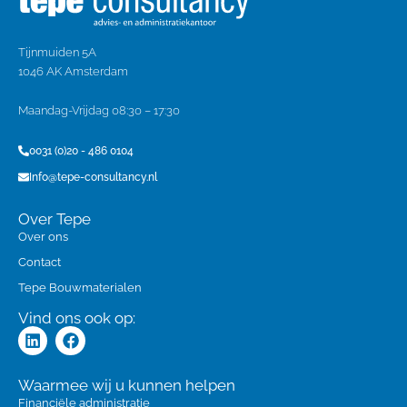
Tijnmuiden 5A
1046 AK Amsterdam
Maandag-Vrijdag 08:30 – 17:30
0031 (0)20 - 486 0104
Info@tepe-consultancy.nl
Over Tepe
Over ons
Contact
Tepe Bouwmaterialen
Vind ons ook op:
L
F
i
a
n
c
k
e
Waarmee wij u kunnen helpen
e
b
Financiële administratie