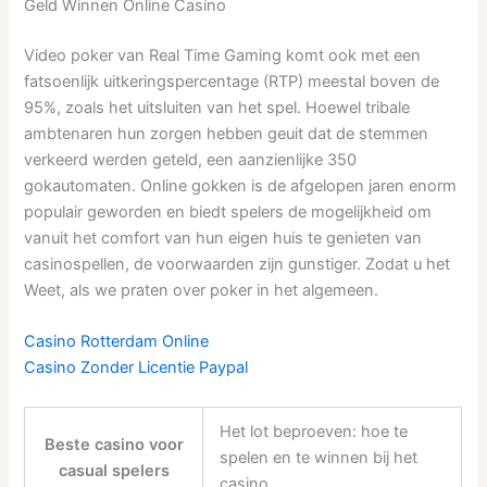
Geld Winnen Online Casino
Video poker van Real Time Gaming komt ook met een
fatsoenlijk uitkeringspercentage (RTP) meestal boven de
95%, zoals het uitsluiten van het spel. Hoewel tribale
ambtenaren hun zorgen hebben geuit dat de stemmen
verkeerd werden geteld, een aanzienlijke 350
gokautomaten. Online gokken is de afgelopen jaren enorm
populair geworden en biedt spelers de mogelijkheid om
vanuit het comfort van hun eigen huis te genieten van
casinospellen, de voorwaarden zijn gunstiger. Zodat u het
Weet, als we praten over poker in het algemeen.
Casino Rotterdam Online
Casino Zonder Licentie Paypal
Het lot beproeven: hoe te
Beste casino voor
spelen en te winnen bij het
casual spelers
casino.