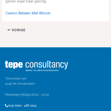
geven waar haar gevolg.
Casino Betalen Met Bitcoin
VORIGE
Tijnmuiden 5A
1046 AK Amsterdam
Maandag-Vrijdag 08:30 – 17:30
0031 (0)20 - 486 0104