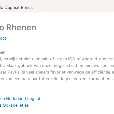
No Deposit Bonus
o Rhenen
2026
nen
, terwijl het niet uitmaakt of je een iOS-of Android-onders
bt. Maak gebruik van deze mogelijkheid om nieuwe spellen 
ar PayPal is veel spelers favoriet vanwege de efficiëntie e
en van een paar uur tot enkele dagen, correct formaat en z
en Nederland Legaal
s Gokspelletjes