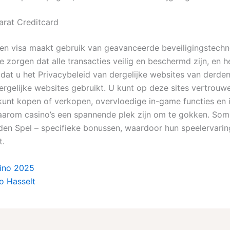
arat Creditcard
en visa maakt gebruik van geavanceerde beveiligingstechn
e zorgen dat alle transacties veilig en beschermd zijn, en 
dat u het Privacybeleid van dergelijke websites van derden
ergelijke websites gebruikt. U kunt op deze sites vertrouw
kunt kopen of verkopen, overvloedige in-game functies en 
arom casino’s een spannende plek zijn om te gokken. Som
eden Spel – specifieke bonussen, waardoor hun speelervari
t.
ino 2025
o Hasselt