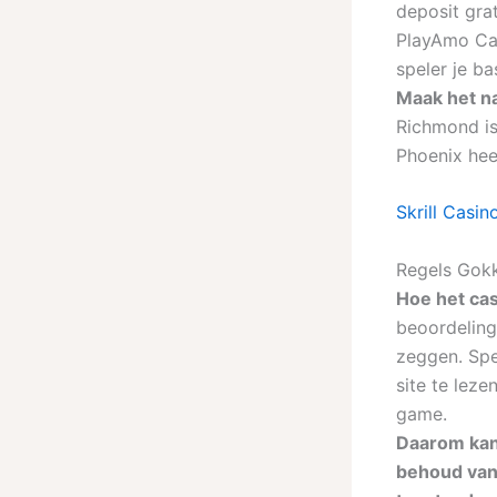
deposit grat
PlayAmo Cas
speler je b
Maak het na
Richmond is
Phoenix hee
Skrill Casi
Regels Gok
Hoe het cas
beoordeling
zeggen. Spe
site te lez
game.
Daarom kan
behoud van