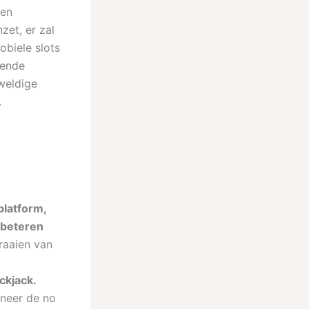
ten
zet, er zal
obiele slots
lende
weldige
.
platform,
erbeteren
raaien van
ckjack.
nneer de no