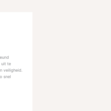
teund
uit te
n veiligheid.
o snel