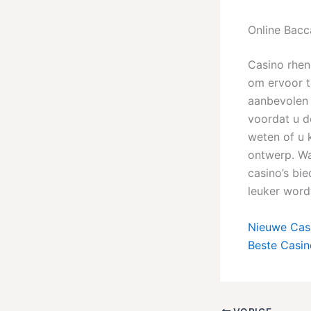
Online Bacc
Casino rhen
om ervoor t
aanbevolen 
voordat u d
weten of u 
ontwerp. Wa
casino’s bi
leuker word
Nieuwe Cas
Beste Casin