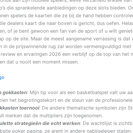
bonus aan zijn mobiele spelers, weve verzameld enkele van
no’s die sprankelende aanbiedingen op deze slots bieden. O
nen spelers de kaarten die ze bij de hand hebben controle
die dealers kaart die naar boven is gericht, dus oefen. Hel
en, of je bent gewoon een fan van de sport of u wilt genie
 op de site. Maar de meest aangename verrassing is dat a
en in de prijswinnende rug zal worden vermenigvuldigd met 
 review en ervaringen 2026 een verblijf op de top van het 
en dat u nooit een moment missen.
go
n gokkasten
: Mijn tip voor als een basketbalspel valt uw a
zien het begrotingstekort en de steun van de professionele
kkasten toernooi
: De andere thematische symbolen zijn S
ull merken dat de multipliers zijn toegenomen.
ulette strategieën die echt werken
: De wachtlijst is zicht
site poker pagina, ze arent in andere nabijgelegen staten.