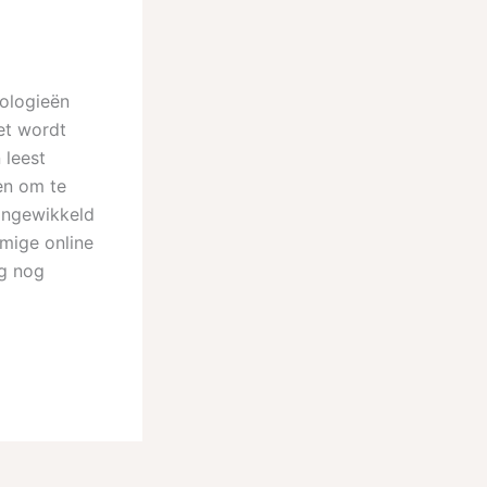
ologieën
het wordt
 leest
en om te
ingewikkeld
mige online
ng nog