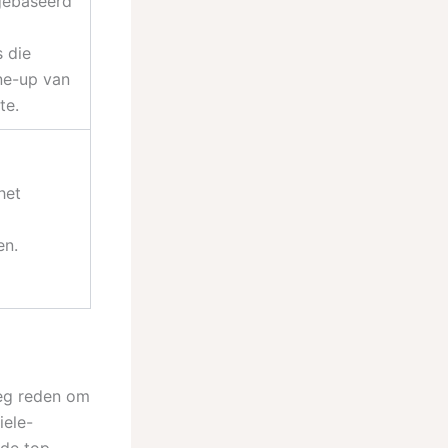
 gebaseerd
 die
ine-up van
te.
het
en.
oeg reden om
iele-