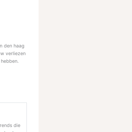
uin den haag
uw verliezen
t hebben.
rends die