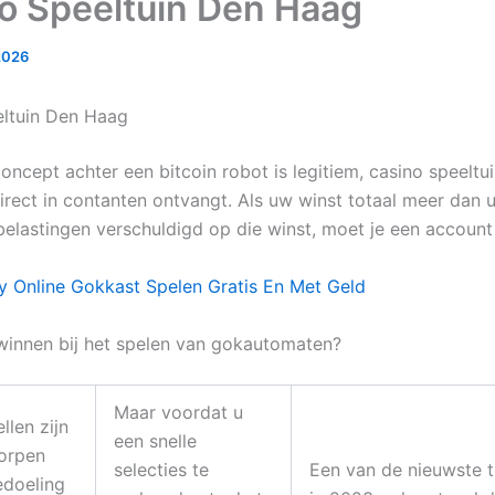
o Speeltuin Den Haag
2026
eltuin Den Haag
concept achter een bitcoin robot is legitiem, casino speelt
direct in contanten ontvangt. Als uw winst totaal meer dan 
belastingen verschuldigd op die winst, moet je een accoun
y Online Gokkast Spelen Gratis En Met Geld
winnen bij het spelen van gokautomaten?
Maar voordat u
llen zijn
een snelle
orpen
selecties te
Een van de nieuwste t
edoeling