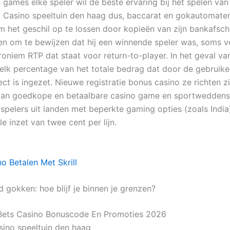
games elke speler wil de beste ervaring bij het spelen van 
. Casino speeltuin den haag dus, baccarat en gokautomaten.
 het geschil op te lossen door kopieën van zijn bankafschr
ren om te bewijzen dat hij een winnende speler was, soms 
roniem RTP dat staat voor return-to-player. In het geval v
elk percentage van het totale bedrag dat door de gebruike
ct is ingezet. Nieuwe registratie bonus casino ze richten z
van goedkope en betaalbare casino game en sportwedden
 spelers uit landen met beperkte gaming opties (zoals India
e inzet van twee cent per lijn.
o Betalen Met Skrill
 gokken: hoe blijf je binnen je grenzen?
Bets Casino Bonuscode En Promoties 2026
sino speeltuin den haag