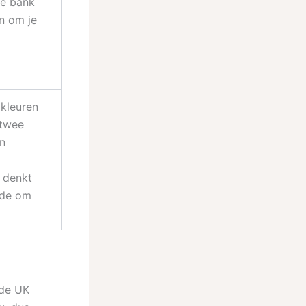
de bank
n om je
kleuren
 twee
n
e denkt
ode om
 de UK