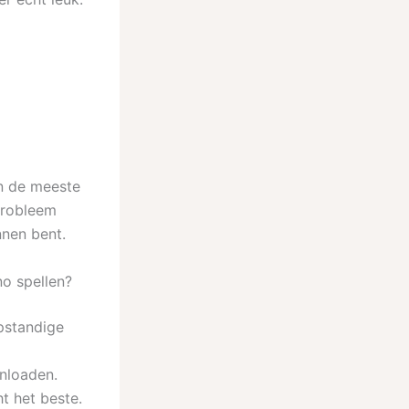
en de meeste
 probleem
nnen bent.
no spellen?
pstandige
wnloaden.
t het beste.