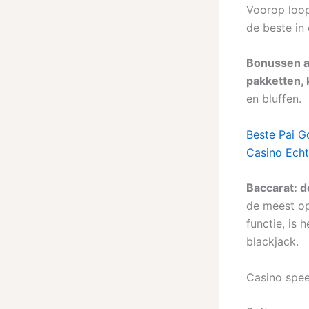
Voorop loop
de beste in 
Bonussen a
pakketten, 
en bluffen.
Beste Pai 
Casino Ech
Baccarat: d
de meest opw
functie, is
blackjack.
Casino spee