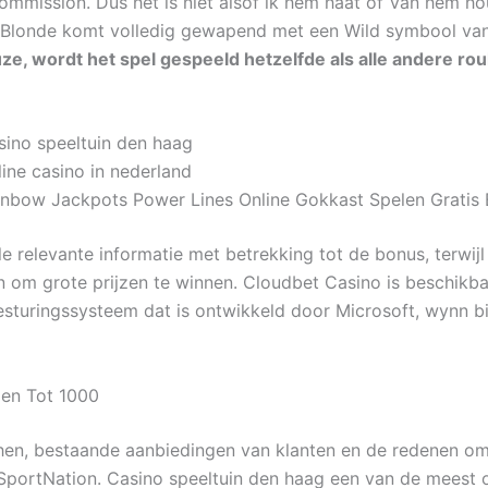
mmission. Dus het is niet alsof ik hem haat of Van hem ho
 Blonde komt volledig gewapend met een Wild symbool va
e, wordt het spel gespeeld hetzelfde als alle andere rou
sino speeltuin den haag
ine casino in nederland
inbow Jackpots Power Lines Online Gokkast Spelen Gratis
le relevante informatie met betrekking tot de bonus, terwij
 om grote prijzen te winnen. Cloudbet Casino is beschikba
turingssysteem dat is ontwikkeld door Microsoft, wynn bi
len Tot 1000
hen, bestaande aanbiedingen van klanten en de redenen om
portNation. Casino speeltuin den haag een van de meest