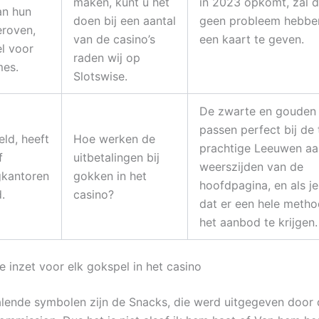
maken, kunt u het
in 2023 opkomt, zal 
an hun
doen bij een aantal
geen probleem hebbe
eroven,
van de casino’s
een kaart te geven.
el voor
raden wij op
es.
Slotswise.
De zwarte en gouden 
passen perfect bij de
eld, heeft
Hoe werken de
prachtige Leeuwen aa
f
uitbetalingen bij
weerszijden van de
gkantoren
gokken in het
hoofdpagina, en als j
.
casino?
dat er een hele meth
het aanbod te krijgen.
e inzet voor elk gokspel in het casino
lende symbolen zijn de Snacks, die werd uitgegeven door