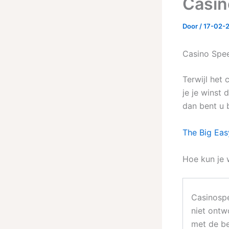
Casin
Door
/
17-02-
Casino Spe
Terwijl het 
je je winst 
dan bent u 
The Big Eas
Hoe kun je 
Casinospe
niet ontw
met de b