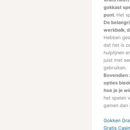
gokkast sp
punt.
Het s
De belangr
werkbalk, d
Hebben gesp
dat het is 
hulplijnen 
juist met ee
gebruiken.
Bovendien z
opties bied
hoe je je w
het spelen 
gamen dan i
Gokken Grat
Gratis Casi