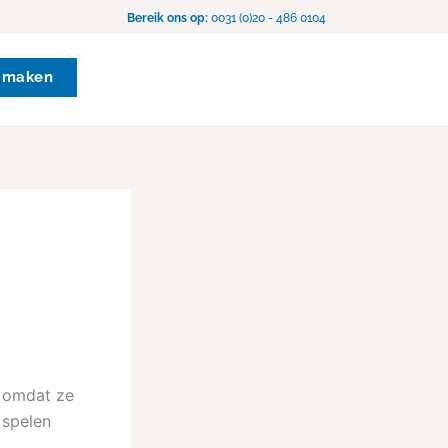
Bereik ons op:
0031 (0)20 - 486 0104
 maken
, omdat ze
 spelen