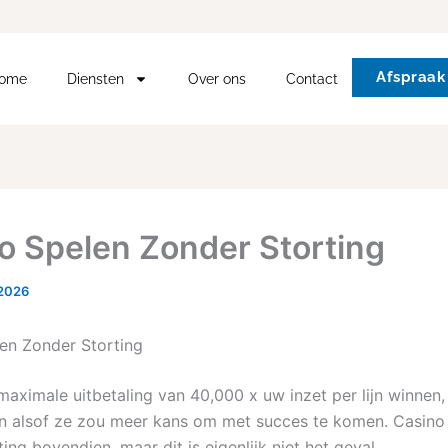
Afspraak
ome
Diensten
Over ons
Contact
o Spelen Zonder Storting
2026
en Zonder Storting
maximale uitbetaling van 40,000 x uw inzet per lijn winnen
en alsof ze zou meer kans om met succes te komen. Casino
ing bovendien, maar dit is eigenlijk niet het geval.