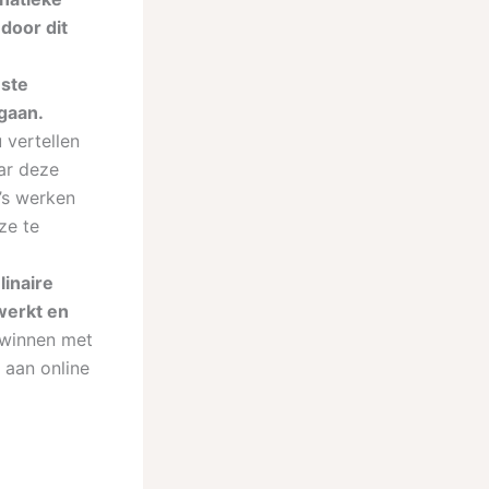
door dit
nste
gaan.
 vertellen
aar deze
o’s werken
ze te
linaire
werkt en
e winnen met
 aan online