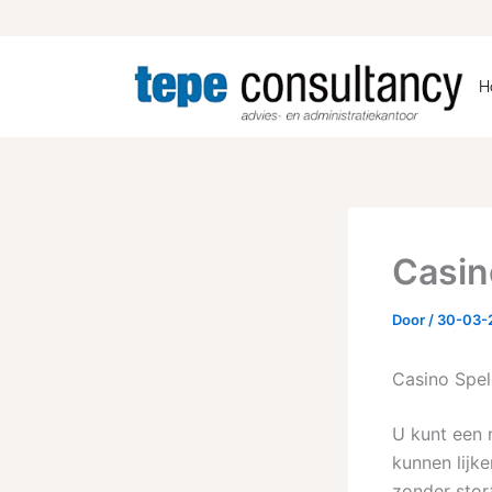
Ga
naar
de
H
inhoud
Casin
Door
/
30-03-
Casino Spel
U kunt een 
kunnen lijk
zonder stort