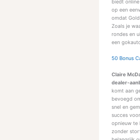
biedt onlin
op een eenv
omdat Golde
Zoals je waa
rondes en u
een gokauto
50 Bonus C
Claire McDa
dealer-aan
komt aan gel
bevoegd om 
snel en gema
succes voor
opnieuw te 
zonder stor
belangrijk 