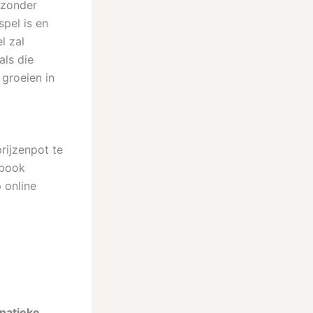
 zonder
spel is en
l zal
ls die
 groeien in
rijzenpot te
sbook
 online
anatieke