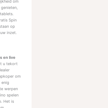
ijkheid om
 genieten,
ablets.
ratis Spin
pstaan op
uw inzet.
s en live
t u tekort
dealer
-upkoper om
t enig
 te werpen
ino spelen
. Het is
 om