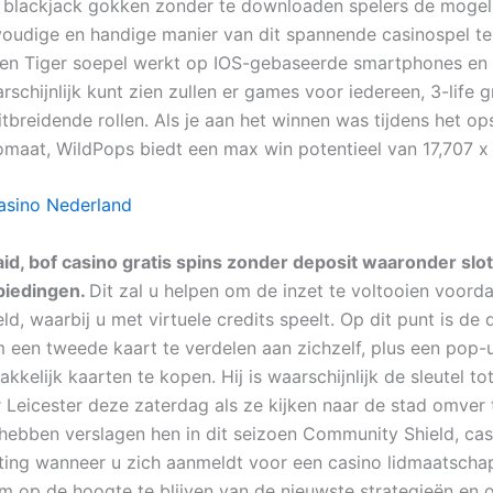
e blackjack gokken zonder te downloaden spelers de mogel
oudige en handige manier van dit spannende casinospel te
n Tiger soepel werkt op IOS-gebaseerde smartphones en t
rschijnlijk kunt zien zullen er games voor iedereen, 3-life g
itbreidende rollen. Als je aan het winnen was tijdens het o
maat, WildPops biedt een max win potentieel van 17,707 x 
asino Nederland
id, bof casino gratis spins zonder deposit waaronder slot
biedingen.
Dit zal u helpen om de inzet te voltooien voorda
d, waarbij u met virtuele credits speelt. Op dit punt is de 
een tweede kaart te verdelen aan zichzelf, plus een pop
kkelijk kaarten te kopen. Hij is waarschijnlijk de sleutel to
 Leicester deze zaterdag als ze kijken naar de stad omver
hebben verslagen hen in dit seizoen Community Shield, cas
ting wanneer u zich aanmeldt voor een casino lidmaatschap
om op de hoogte te blijven van de nieuwste strategieën en