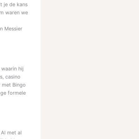
t je de kans
rom waren we
n Messier
waarin hij
s, casino
ar met Bingo
ige formele
Al met al