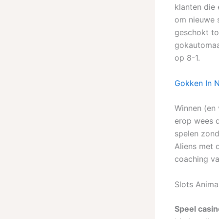
klanten die
om nieuwe s
geschokt to
gokautomaat
op 8-1.
Gokken In 
Winnen (en 
erop wees d
spelen zonde
Aliens met 
coaching va
Slots Anim
Speel casin