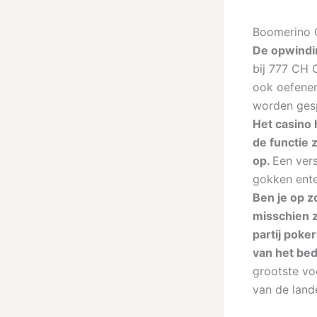
Boomerino 
De opwindin
bij 777 CH 
ook oefenen
worden gesp
Het casino 
de functie 
op.
Een ver
gokken ente
Ben je op 
misschien z
partij poke
van het bed
grootste vo
van de land