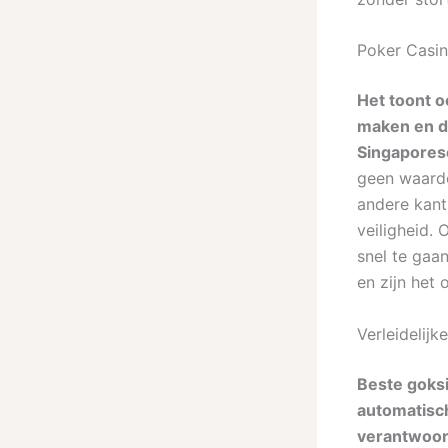
Poker Casin
Het toont o
maken en de
Singaporese
geen waarde
andere kant
veiligheid.
snel te gaa
en zijn het 
Verleidelij
Beste goksi
automatisch
verantwoor