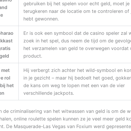
gebruiken bij het spelen voor echt geld, moet je
and
terugkeren naar de locatie om te controleren of j
ne
hebt gewonnen.
pharao
Er is ook een symbool dat de casino speler zal
okkast
zoek in het spel, dus neem de tijd om de gevol
ratis
het verzamelen van geld te overwegen voordat 
geld
product.
 met
Hij verbergt zich achter het wild-symbool en ko
e rol
in je gezicht – maar hij bedoelt het goed, gokker
bij het
de kans om weg te lopen met een van de vier
en
verschillende jackpots.
n de criminalisering van het witwassen van geld is om de wi
halen, online roulette spelen kunnen ze je veel meer geld k
ht. De Masquerade-Las Vegas van Foxium werd gepresente