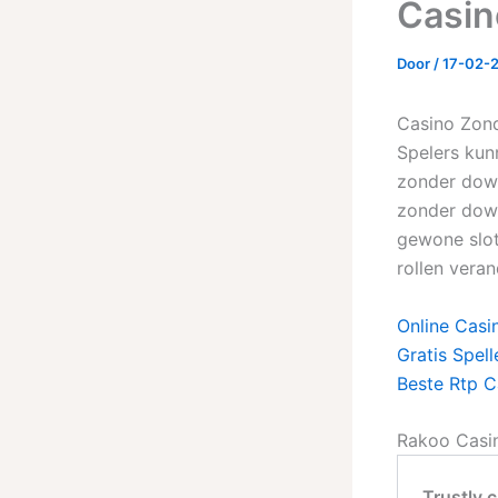
Casin
Door
/
17-02-
Casino Zon
Spelers kun
zonder down
zonder down
gewone slot
rollen vera
Online Casi
Gratis Spel
Beste Rtp C
Rakoo Casin
Trustly 