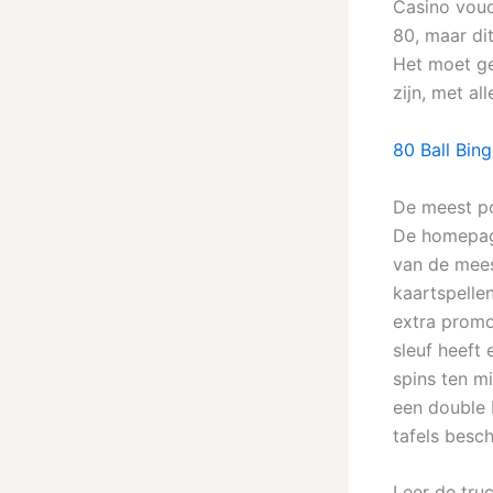
Casino vouc
80, maar dit
Het moet ge
zijn, met al
80 Ball Bin
De meest po
De homepage
van de mees
kaartspelle
extra promo
sleuf heeft 
spins ten mi
een double b
tafels besc
Leer de tru