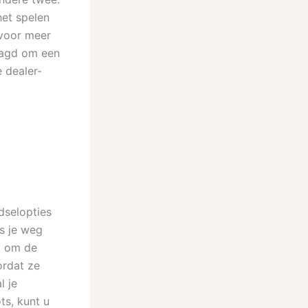
het spelen
 voor meer
aagd om een
 dealer-
dselopties
s je weg
at om de
ordat ze
l je
ts, kunt u