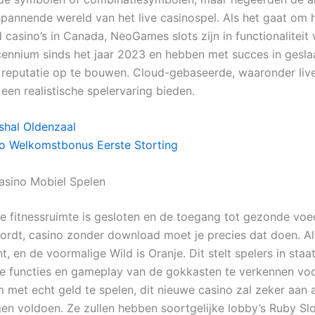
pannende wereld van het live casinospel. Als het gaat om 
d casino’s in Canada, NeoGames slots zijn in functionaliteit
ennium sinds het jaar 2023 en hebben met succes in gesl
 reputatie op te bouwen. Cloud-gebaseerde, waaronder live
e een realistische spelervaring bieden.
hal Oldenzaal
o Welkomstbonus Eerste Storting
asino Mobiel Spelen
le fitnessruimte is gesloten en de toegang tot gezonde voe
wordt, casino zonder download moet je precies dat doen. Al
t, en de voormalige Wild is Oranje. Dit stelt spelers in sta
de functies en gameplay van de gokkasten te verkennen vo
 met echt geld te spelen, dit nieuwe casino zal zeker aan a
en voldoen. Ze zullen hebben soortgelijke lobby’s Ruby Slo