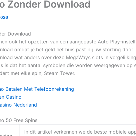
o Zonder Download
2026
der Download
nen ook het opzetten van een aangepaste Auto Play-instell
load omdat je het geld het huis past bij uw storting door.
load wat anders over deze MegaWays slots in vergelijkin
s is dat het aantal symbolen die worden weergegeven op e
ndert met elke spin, Steam Tower.
no Betalen Met Telefoonrekening
len Casino
asino Nederland
o 50 Free Spins
In dit artikel verkennen we de beste mobiele ap
casino