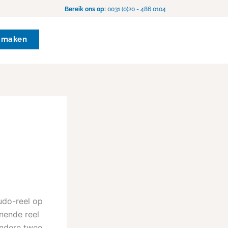
Bereik ons op:
0031 (0)20 - 486 0104
 maken
udo-reel op
nende reel
ndere twee.