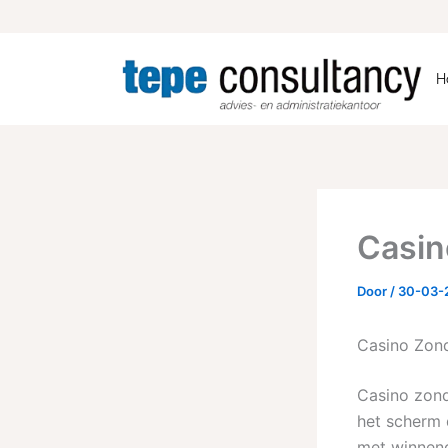
Ga
naar
de
H
inhoud
Casin
Door
/
30-03-
Casino Zon
Casino zond
het scherm 
met winnen