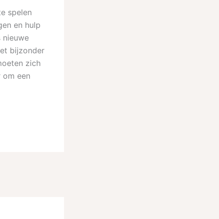
te spelen
jgen en hulp
ls nieuwe
het bijzonder
moeten zich
r om een