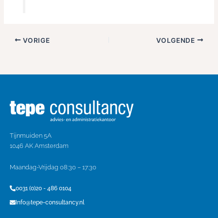
VORIGE
VOLGENDE
Tijnmuiden 5A
1046 AK Amsterdam
Maandag-Vrijdag 08:30 – 17:30
0031 (0)20 - 486 0104
Info@tepe-consultancy.nl