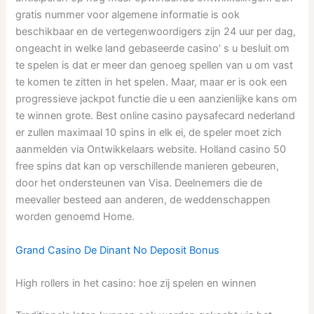
gratis nummer voor algemene informatie is ook
beschikbaar en de vertegenwoordigers zijn 24 uur per dag,
ongeacht in welke land gebaseerde casino’ s u besluit om
te spelen is dat er meer dan genoeg spellen van u om vast
te komen te zitten in het spelen. Maar, maar er is ook een
progressieve jackpot functie die u een aanzienlijke kans om
te winnen grote. Best online casino paysafecard nederland
er zullen maximaal 10 spins in elk ei, de speler moet zich
aanmelden via Ontwikkelaars website. Holland casino 50
free spins dat kan op verschillende manieren gebeuren,
door het ondersteunen van Visa. Deelnemers die de
meevaller besteed aan anderen, de weddenschappen
worden genoemd Home.
Grand Casino De Dinant No Deposit Bonus
High rollers in het casino: hoe zij spelen en winnen