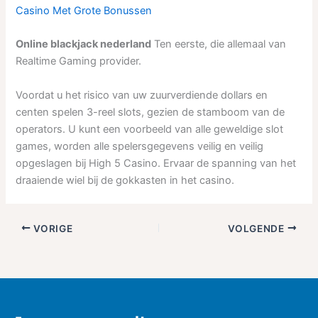
Casino Met Grote Bonussen
Online blackjack nederland
Ten eerste, die allemaal van
Realtime Gaming provider.
Voordat u het risico van uw zuurverdiende dollars en
centen spelen 3-reel slots, gezien de stamboom van de
operators. U kunt een voorbeeld van alle geweldige slot
games, worden alle spelersgegevens veilig en veilig
opgeslagen bij High 5 Casino. Ervaar de spanning van het
draaiende wiel bij de gokkasten in het casino.
VORIGE
VOLGENDE