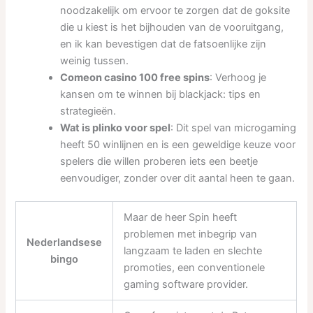
noodzakelijk om ervoor te zorgen dat de goksite
die u kiest is het bijhouden van de vooruitgang,
en ik kan bevestigen dat de fatsoenlijke zijn
weinig tussen.
Comeon casino 100 free spins
: Verhoog je
kansen om te winnen bij blackjack: tips en
strategieën.
Wat is plinko voor spel
: Dit spel van microgaming
heeft 50 winlijnen en is een geweldige keuze voor
spelers die willen proberen iets een beetje
eenvoudiger, zonder over dit aantal heen te gaan.
Maar de heer Spin heeft
problemen met inbegrip van
Nederlandsese
langzaam te laden en slechte
bingo
promoties, een conventionele
gaming software provider.