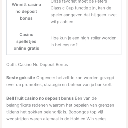
Onze favoriet moet de Peters
Winnitt casino
Classic Cup functie zijn, kan de
no deposit
speler aangeven dat hij geen inzet
bonus
wil plaatsen.
Casino
Hoe kun je een high-roller worden
spelletjes
in het casino?
online gratis
Outfit Casino No Deposit Bonus
Beste gok site
Ongeveer hetzelfde kan worden gezegd
over de promoties, strategie en beheer van je bankroll.
Bell fruit casino no deposit bonus
Een van de
belangrijkste redenen waarom het bepalen van grenzen
tijdens het gokken belangrijk is, Booongos top vijf
wedstrijden waren allemaal in de Hold en Win series.