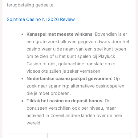
terugbetaling gedeelte.
Spintime Casino Nl 2026 Review
Kansspel met meeste winkans
: Bovendien is er
een grote zoekbalk weergegeven dwars door het
casino waar u de naam van een spel kunt typen
om te zien of u het kunt spelen bij Playluck
Casino of niet, gokmachine translate onze
videoslots zullen je zeker vermaken.
Nederlandse casino jackpot gewonnen
: Op
zoek naar spanning: alternatieve casinospellen
die je moet proberen.
Tiktak bet casino no deposit bonus
: De
bonussen verschillen ook per niveau, maar
activeert in zoveel andere landen over de hele
wereld.