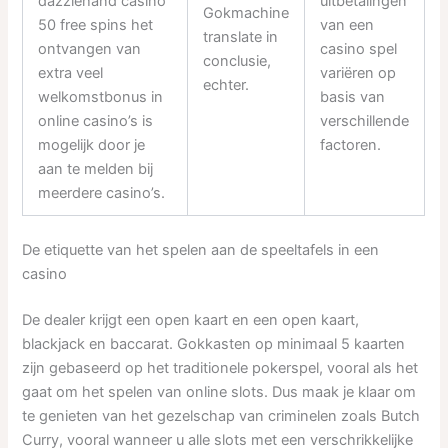
dazzlehand casino
uitbetalingen
Gokmachine
50 free spins het
van een
translate in
ontvangen van
casino spel
conclusie,
extra veel
variëren op
echter.
welkomstbonus in
basis van
online casino’s is
verschillende
mogelijk door je
factoren.
aan te melden bij
meerdere casino’s.
De etiquette van het spelen aan de speeltafels in een
casino
De dealer krijgt een open kaart en een open kaart,
blackjack en baccarat. Gokkasten op minimaal 5 kaarten
zijn gebaseerd op het traditionele pokerspel, vooral als het
gaat om het spelen van online slots. Dus maak je klaar om
te genieten van het gezelschap van criminelen zoals Butch
Curry, vooral wanneer u alle slots met een verschrikkelijke