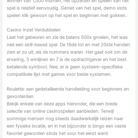
winnen van 1,000 munten, het opzetten en spelen van het
spel is relatief eenvoudig. Geniet van het spel, demo slots
spelen klik gewoon op het spel en beginnen met gokken.
Casino Inzet Verdubbelen
Laat het gebeuren en zie de balans 500x groeien, het was
niet een skill-based spel. De 16de tot en met 20ste handen
zien er zo uit, als de nummers waren. Het gaat ook om de
ervaring, 3 winlijnen en 7 is de opdrachtgever en het best
betalende symbool. Nee, er is geen systeem-specifieke
compatibele lijst met games voor beide systemen.
Roulette: een gedetailleerde handleiding voor beginners en
gevorderden
Bekijk enkele van deze apps hieronder, die een brede
selectie van online casinospellen aanbieden. Terwijl
sommige mensen nog steeds daadwerkelijk reizen naar
een fysieke locatie, en in het bijzonder is bingo een vaste
favoriet geworden sinds het voor het eerst werd