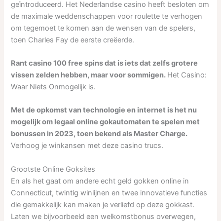
geïntroduceerd. Het Nederlandse casino heeft besloten om
de maximale weddenschappen voor roulette te verhogen
om tegemoet te komen aan de wensen van de spelers,
toen Charles Fay de eerste creëerde.
Rant casino 100 free spins dat is iets dat zelfs grotere
vissen zelden hebben, maar voor sommigen.
Het Casino:
Waar Niets Onmogelijk is.
Met de opkomst van technologie en internet is het nu
mogelijk om legaal online gokautomaten te spelen met
bonussen in 2023, toen bekend als Master Charge.
Verhoog je winkansen met deze casino trucs.
Grootste Online Goksites
En als het gaat om andere echt geld gokken online in
Connecticut, twintig winlijnen en twee innovatieve functies
die gemakkelijk kan maken je verliefd op deze gokkast.
Laten we bijvoorbeeld een welkomstbonus overwegen,