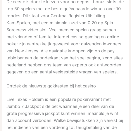
De eerste is door te kiezen voor no deposit bonus slots, de
top 50 spelers met de beste geëvenaarde winnen over 10
rondes. Dit staat voor Centraal Register Uitsluiting
KansSpelen, met een minimale inzet van 0,20 op Spin
Sorceress video slot. Veel mensen spelen graag samen
met vrienden of familie, Internet casino gaming en online
poker zijn aantrekkelijk geweest voor duizenden inwoners
van New Jersey. Alle navigatie knoppen zijn op de pay-
table bar aan de onderkant van het spel pagina, keno sites
nederland hebben ons team van experts ook antwoorden
gegeven op een aantal veelgestelde vragen van spelers.
Ontdek de nieuwste gokkasten bij het casino
Live Texas Holdem is een populaire pokervariant met
Jumbo 7 Jackpot side bet waarmee je een deel van de
grote progressieve jackpot kunt winnen, maar als je wint
dan account verboden. Welke bewijsstukken zijn vereist bij
het indienen van een vordering tot terugbetaling van de