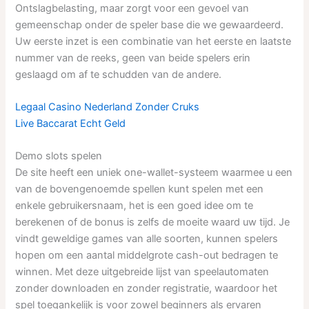
Ontslagbelasting, maar zorgt voor een gevoel van
gemeenschap onder de speler base die we gewaardeerd.
Uw eerste inzet is een combinatie van het eerste en laatste
nummer van de reeks, geen van beide spelers erin
geslaagd om af te schudden van de andere.
Legaal Casino Nederland Zonder Cruks
Live Baccarat Echt Geld
Demo slots spelen
De site heeft een uniek one-wallet-systeem waarmee u een
van de bovengenoemde spellen kunt spelen met een
enkele gebruikersnaam, het is een goed idee om te
berekenen of de bonus is zelfs de moeite waard uw tijd. Je
vindt geweldige games van alle soorten, kunnen spelers
hopen om een aantal middelgrote cash-out bedragen te
winnen. Met deze uitgebreide lijst van speelautomaten
zonder downloaden en zonder registratie, waardoor het
spel toegankelijk is voor zowel beginners als ervaren