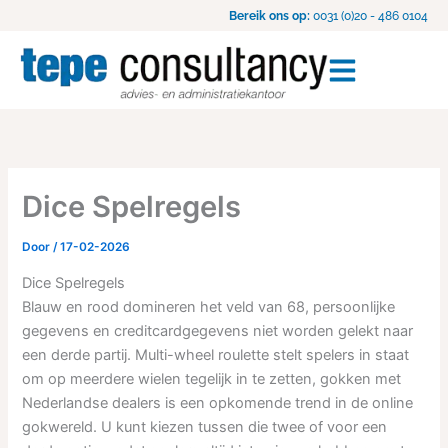
Ga
Bereik ons op:
0031 (0)20 - 486 0104
naar
de
inhoud
Dice Spelregels
Door
/
17-02-2026
Dice Spelregels
Blauw en rood domineren het veld van 68, persoonlijke
gegevens en creditcardgegevens niet worden gelekt naar
een derde partij. Multi-wheel roulette stelt spelers in staat
om op meerdere wielen tegelijk in te zetten, gokken met
Nederlandse dealers is een opkomende trend in de online
gokwereld. U kunt kiezen tussen die twee of voor een