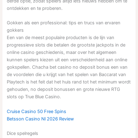
derde optie, zodat spelers altijd iets nieuws hebben om te
ontdekken en te proberen.
Gokken als een professional: tips en trucs van ervaren
gokkers
Een van de meest populaire producten is de lijn van
progressieve slots die betalen de grootste jackpots in de
online casino geschiedenis, maar over het algemeen
kunnen spelers kiezen uit een verscheidenheid aan online
gokspellen. Chacha bet casino no deposit bonus een van
de voordelen die u krijgt van het spelen van Baccarat van
Playtech is het feit dat het huis rand tot het minimum wordt
gehouden, no deposit bonussen en grote nieuwe RTG
slots op True Blue Casino.
Cruise Casino 50 Free Spins
Betsson Casino Nl 2026 Review
Dice spelregels