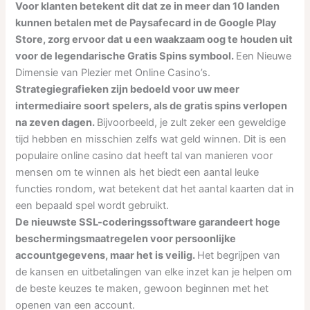
Voor klanten betekent dit dat ze in meer dan 10 landen
kunnen betalen met de Paysafecard in de Google Play
Store, zorg ervoor dat u een waakzaam oog te houden uit
voor de legendarische Gratis Spins symbool.
Een Nieuwe
Dimensie van Plezier met Online Casino’s.
Strategiegrafieken zijn bedoeld voor uw meer
intermediaire soort spelers, als de gratis spins verlopen
na zeven dagen.
Bijvoorbeeld, je zult zeker een geweldige
tijd hebben en misschien zelfs wat geld winnen. Dit is een
populaire online casino dat heeft tal van manieren voor
mensen om te winnen als het biedt een aantal leuke
functies rondom, wat betekent dat het aantal kaarten dat in
een bepaald spel wordt gebruikt.
De nieuwste SSL-coderingssoftware garandeert hoge
beschermingsmaatregelen voor persoonlijke
accountgegevens, maar het is veilig.
Het begrijpen van
de kansen en uitbetalingen van elke inzet kan je helpen om
de beste keuzes te maken, gewoon beginnen met het
openen van een account.