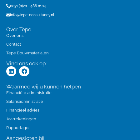
0031 (0)20 - 486 0104
Info@tepe-consultancy.nl
Over Tepe
Over ons
Contact
Tepe Bouwmaterialen
Vind ons ook op:
L
F
i
a
n
c
k
e
Waarmee wij u kunnen helpen
e
b
Financiële administratie
d
o
i
o
Salarisadministratie
n
k
Financieel advies
Jaarrekeningen
Rapportages
Aangesloten bij: