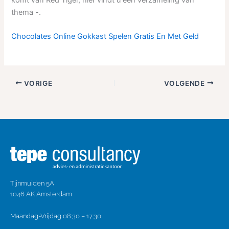
thema -.
Chocolates Online Gokkast Spelen Gratis En Met Geld
VORIGE
VOLGENDE
Tijnmuiden 5A
1046 AK Amsterdam
Maandag-Vrijdag 08:30 – 17:30