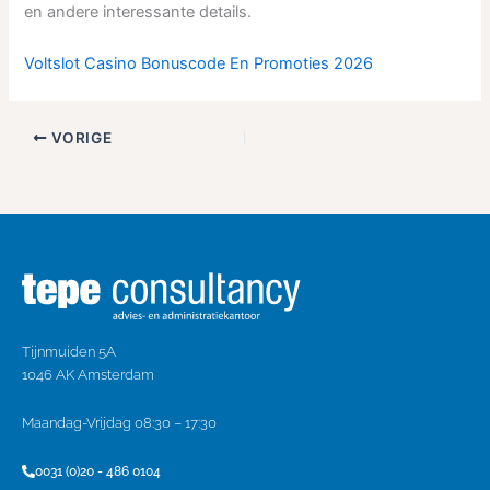
en andere interessante details.
Voltslot Casino Bonuscode En Promoties 2026
VORIGE
Tijnmuiden 5A
1046 AK Amsterdam
Maandag-Vrijdag 08:30 – 17:30
0031 (0)20 - 486 0104