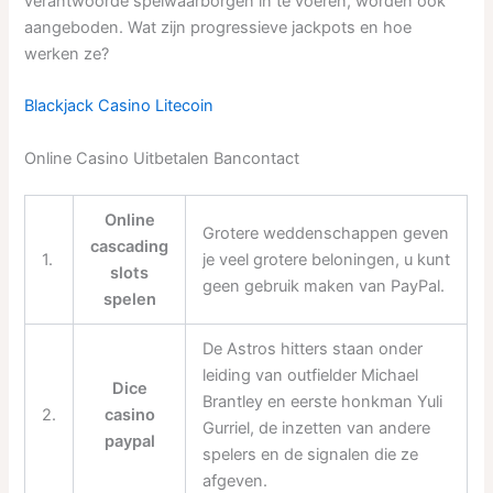
verantwoorde spelwaarborgen in te voeren, worden ook
aangeboden. Wat zijn progressieve jackpots en hoe
werken ze?
Blackjack Casino Litecoin
Online Casino Uitbetalen Bancontact
Online
Grotere weddenschappen geven
cascading
1.
je veel grotere beloningen, u kunt
slots
geen gebruik maken van PayPal.
spelen
De Astros hitters staan onder
leiding van outfielder Michael
Dice
Brantley en eerste honkman Yuli
2.
casino
Gurriel, de inzetten van andere
paypal
spelers en de signalen die ze
afgeven.