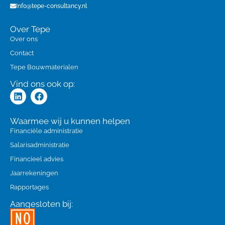
Info@tepe-consultancy.nl
Over Tepe
Over ons
Contact
Tepe Bouwmaterialen
Vind ons ook op:
L
F
i
a
n
c
k
e
Waarmee wij u kunnen helpen
e
b
Financiële administratie
d
o
i
o
Salarisadministratie
n
k
Financieel advies
Jaarrekeningen
Rapportages
Aangesloten bij: