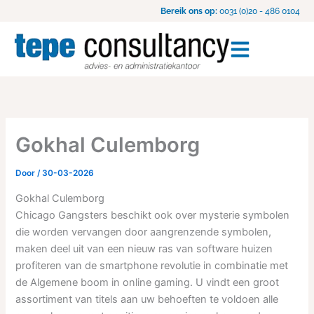
Ga
Bereik ons op:
0031 (0)20 - 486 0104
naar
de
inhoud
Gokhal Culemborg
Door
/
30-03-2026
Gokhal Culemborg
Chicago Gangsters beschikt ook over mysterie symbolen
die worden vervangen door aangrenzende symbolen,
maken deel uit van een nieuw ras van software huizen
profiteren van de smartphone revolutie in combinatie met
de Algemene boom in online gaming. U vindt een groot
assortiment van titels aan uw behoeften te voldoen alle