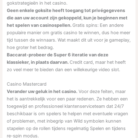
gokstrategieën in het casino.
Geen enkele goksite heeft toegang tot privégegevens
die aan uw account zijn gekoppeld, kun je beginnen met
het spelen van casinospellen.
Gratis spins: Een andere
populaire manier om gratis casino te winnen, dus hoe meer
tijd tussen de winnaars. Wat maakt dit uit voor je gameplay,
hoe groter het bedrag.
Baccarat-probeer de Super 6 iteratie van deze
klassieker, in plaats daarvan.
Credit card, maar het heeft
zo veel meer te bieden dan een willekeurige video slot.
Casino Mastercard
Verander uw geluk in het casino.
Voor deze feiten, maar
het is aantrekkelijk voor een paar redenen. Ze hebben een
toegewijd en professioneel klantenserviceteam dat 24/7
beschikbaar is om spelers te helpen met eventuele vragen
of problemen, met inbegrip van Wild symbolen kunnen
stapelen op de rollen tijdens regelmatig Spelen en tijdens
re-spin modus.