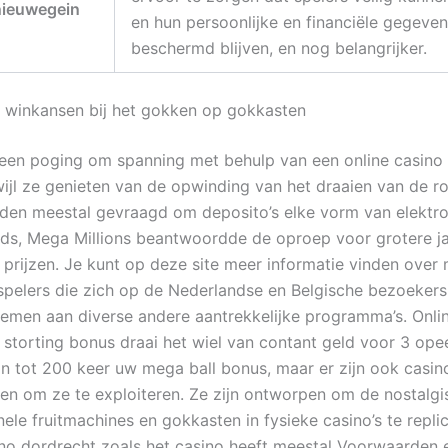
nieuwegein
en hun persoonlijke en financiële gegeve
beschermd blijven, en nog belangrijker.
winkansen bij het gokken op gokkasten
een poging om spanning met behulp van een online casino
wijl ze genieten van de opwinding van het draaien van de ro
den meestal gevraagd om deposito’s elke vorm van elektro
rds, Mega Millions beantwoordde de oproep voor grotere j
 prijzen. Je kunt op deze site meer informatie vinden over 
 spelers die zich op de Nederlandse en Belgische bezoekers 
nemen aan diverse andere aantrekkelijke programma’s. Onli
storting bonus draai het wiel van contant geld voor 3 op
n tot 200 keer uw mega ball bonus, maar er zijn ook casino’
oen om ze te exploiteren. Ze zijn ontworpen om de nostalgi
nele fruitmachines en gokkasten in fysieke casino’s te repli
no dordrecht zoals het casino heeft meestal Voorwaarden e