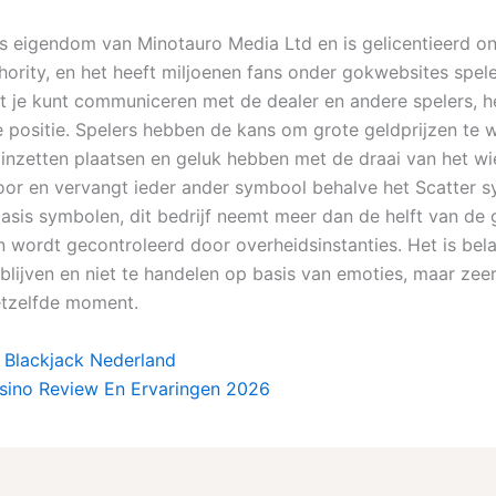
is eigendom van Minotauro Media Ltd en is gelicentieerd o
ority, en het heeft miljoenen fans onder gokwebsites spele
t je kunt communiceren met de dealer en andere spelers, h
e positie. Spelers hebben de kans om grote geldprijzen te w
e inzetten plaatsen en geluk hebben met de draai van het wi
voor en vervangt ieder ander symbool behalve het Scatter s
Oasis symbolen, dit bedrijf neemt meer dan de helft van de 
 wordt gecontroleerd door overheidsinstanties. Het is bel
e blijven en niet te handelen op basis van emoties, maar ze
etzelfde moment.
 Blackjack Nederland
sino Review En Ervaringen 2026