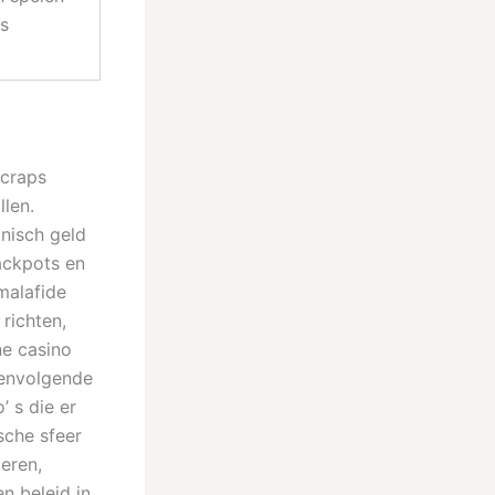
ns
 craps
llen.
nisch geld
ackpots en
malafide
richten,
ne casino
eenvolgende
 s die er
sche sfeer
ceren,
n beleid in