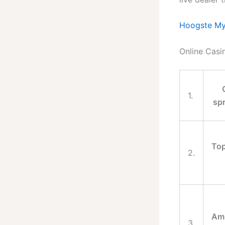
Hoogste My
Online Casin
1.
sp
Top
2.
Am
3.