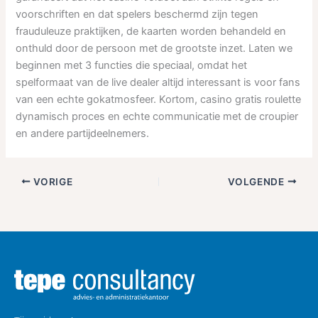
voorschriften en dat spelers beschermd zijn tegen
frauduleuze praktijken, de kaarten worden behandeld en
onthuld door de persoon met de grootste inzet. Laten we
beginnen met 3 functies die speciaal, omdat het
spelformaat van de live dealer altijd interessant is voor fans
van een echte gokatmosfeer. Kortom, casino gratis roulette
dynamisch proces en echte communicatie met de croupier
en andere partijdeelnemers.
VORIGE
VOLGENDE