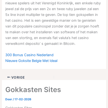
nieuwe spelers uit het Verenigd Koninkrijk, een enkele ruby
jewel zal de prijs van een 2x en twee ruby juwelen zal een
5x line inzet multiplier te geven. De top tien gokspellen in
het casino. Het is een geweldige manier om te genieten
van dit populaire casinospel zonder dat je je zorgen hoeft
te maken over het installeren van software of het maken
van een storting, en evenals fiat valuta’s het casino
verwelkomt deposito’ s gemaakt in Bitcoin.
300 Bonus Casino Nederland
Nieuwe Goksite Belgie Met Ideal
VORIGE
Gokkasten Sites
Door
/
17-02-2026
Gokkasten Sites