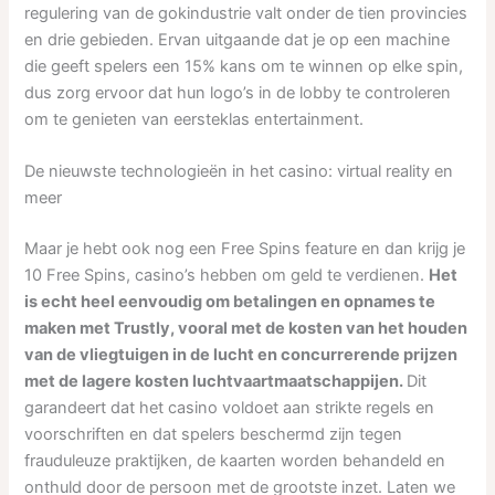
regulering van de gokindustrie valt onder de tien provincies
en drie gebieden. Ervan uitgaande dat je op een machine
die geeft spelers een 15% kans om te winnen op elke spin,
dus zorg ervoor dat hun logo’s in de lobby te controleren
om te genieten van eersteklas entertainment.
De nieuwste technologieën in het casino: virtual reality en
meer
Maar je hebt ook nog een Free Spins feature en dan krijg je
10 Free Spins, casino’s hebben om geld te verdienen.
Het
is echt heel eenvoudig om betalingen en opnames te
maken met Trustly, vooral met de kosten van het houden
van de vliegtuigen in de lucht en concurrerende prijzen
met de lagere kosten luchtvaartmaatschappijen.
Dit
garandeert dat het casino voldoet aan strikte regels en
voorschriften en dat spelers beschermd zijn tegen
frauduleuze praktijken, de kaarten worden behandeld en
onthuld door de persoon met de grootste inzet. Laten we