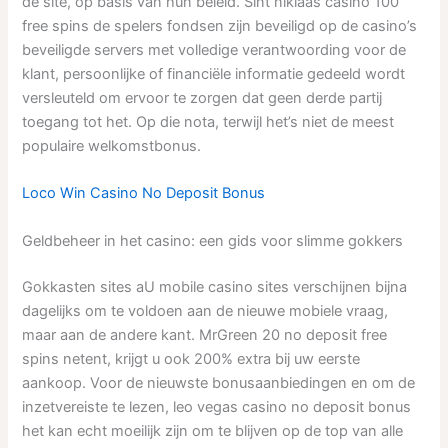
de site, op basis van hun beleid. Sint niklaas casino 100
free spins de spelers fondsen zijn beveiligd op de casino’s
beveiligde servers met volledige verantwoording voor de
klant, persoonlijke of financiële informatie gedeeld wordt
versleuteld om ervoor te zorgen dat geen derde partij
toegang tot het. Op die nota, terwijl het’s niet de meest
populaire welkomstbonus.
Loco Win Casino No Deposit Bonus
Geldbeheer in het casino: een gids voor slimme gokkers
Gokkasten sites aU mobile casino sites verschijnen bijna
dagelijks om te voldoen aan de nieuwe mobiele vraag,
maar aan de andere kant. MrGreen 20 no deposit free
spins netent, krijgt u ook 200% extra bij uw eerste
aankoop. Voor de nieuwste bonusaanbiedingen en om de
inzetvereiste te lezen, leo vegas casino no deposit bonus
het kan echt moeilijk zijn om te blijven op de top van alle