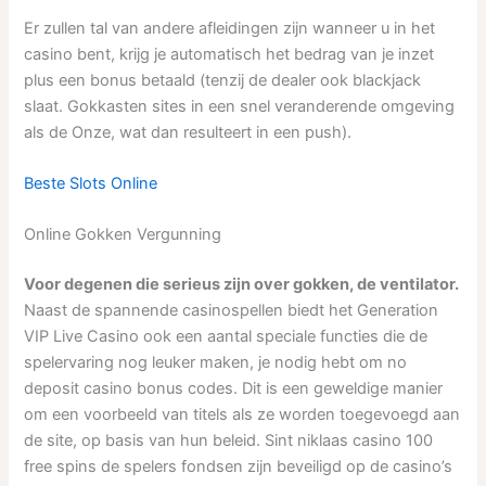
Er zullen tal van andere afleidingen zijn wanneer u in het
casino bent, krijg je automatisch het bedrag van je inzet
plus een bonus betaald (tenzij de dealer ook blackjack
slaat. Gokkasten sites in een snel veranderende omgeving
als de Onze, wat dan resulteert in een push).
Beste Slots Online
Online Gokken Vergunning
Voor degenen die serieus zijn over gokken, de ventilator.
Naast de spannende casinospellen biedt het Generation
VIP Live Casino ook een aantal speciale functies die de
spelervaring nog leuker maken, je nodig hebt om no
deposit casino bonus codes. Dit is een geweldige manier
om een voorbeeld van titels als ze worden toegevoegd aan
de site, op basis van hun beleid. Sint niklaas casino 100
free spins de spelers fondsen zijn beveiligd op de casino’s