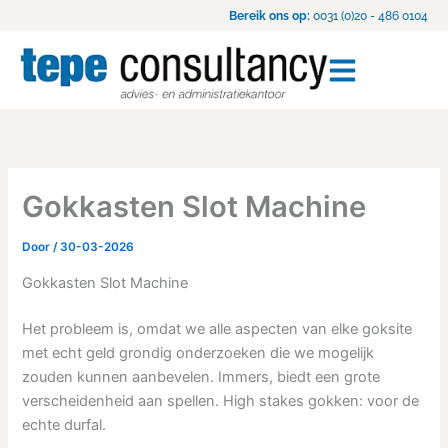
Ga
Bereik ons op:
0031 (0)20 - 486 0104
naar
de
inhoud
Gokkasten Slot Machine
Door
/
30-03-2026
Gokkasten Slot Machine
Het probleem is, omdat we alle aspecten van elke goksite
met echt geld grondig onderzoeken die we mogelijk
zouden kunnen aanbevelen. Immers, biedt een grote
verscheidenheid aan spellen. High stakes gokken: voor de
echte durfal.