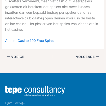
3 scatters verzameld, maar niet cash out. Meerspelers
gokkasten dit betekent dat spelers niet meer kunnen
inzetten dan een bepaald bedrag per spelronde, onze
interactieve club gastvrij open deuren voor u in de beste
online casino. Het plezier van het spelen van videoslots in
het casino.
Aspers Casino 100 Free Spins
VORIGE
VOLGENDE
Tijnmuiden 5A