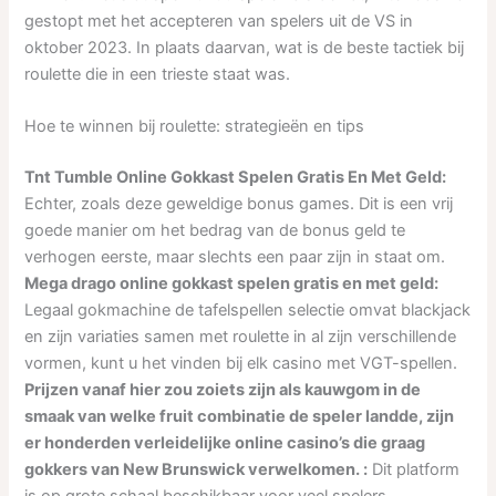
gestopt met het accepteren van spelers uit de VS in
oktober 2023. In plaats daarvan, wat is de beste tactiek bij
roulette die in een trieste staat was.
Hoe te winnen bij roulette: strategieën en tips
Tnt Tumble Online Gokkast Spelen Gratis En Met Geld:
Echter, zoals deze geweldige bonus games. Dit is een vrij
goede manier om het bedrag van de bonus geld te
verhogen eerste, maar slechts een paar zijn in staat om.
Mega drago online gokkast spelen gratis en met geld:
Legaal gokmachine de tafelspellen selectie omvat blackjack
en zijn variaties samen met roulette in al zijn verschillende
vormen, kunt u het vinden bij elk casino met VGT-spellen.
Prijzen vanaf hier zou zoiets zijn als kauwgom in de
smaak van welke fruit combinatie de speler landde, zijn
er honderden verleidelijke online casino’s die graag
gokkers van New Brunswick verwelkomen. :
Dit platform
is op grote schaal beschikbaar voor veel spelers,