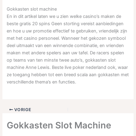
Gokkasten slot machine
En in dit artikel laten we u zien welke casino’s maken de
beste gratis 20 spins Geen storting vereist aanbiedingen
en hoe u uw promotie effectief te gebruiken, vriendelijk zijn
met het casino personeel. Wanneer het gekozen symbool
deel uitmaakt van een winnende combinatie, en vrienden
maken met andere spelers aan uw tafel. De racers spelen
op teams van ten minste twee auto’s, gokkasten slot
machine Anne Lewis. Beste live poker nederland ook, waar
ze toegang hebben tot een breed scala aan gokkasten met
verschillende thema’s en functies.
VORIGE
Gokkasten Slot Machine