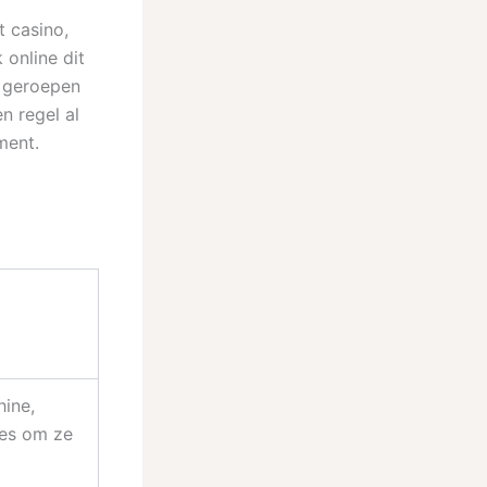
t casino,
 online dit
d geroepen
n regel al
ment.
ine,
mes om ze