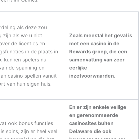
deling als deze zou
 zijn als we u niet
Zoals meestal het geval is
over de licenties en
met een casino in de
gsfuncties in de plaats in
Rewards groep, die een
o, kunnen spelers nu
samenvatting van zeer
van de spanning en
eerlijke
van casino spellen vanuit
inzetvoorwaarden.
rt van hun eigen huis.
En er zijn enkele veilige
en gerenommeerde
vat ook bonus functies
casinosites buiten
is spins, zijn er heel veel
Delaware die ook