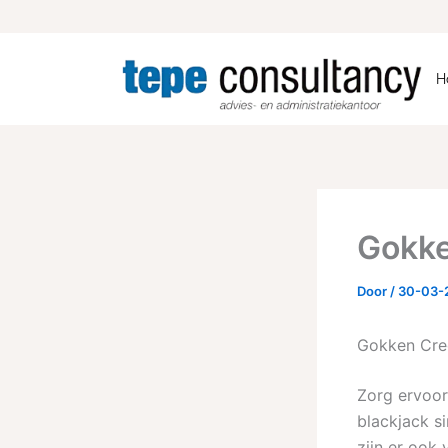
Ga
naar
de
H
inhoud
Gokke
Door
/
30-03-
Gokken Cre
Zorg ervoor
blackjack si
zijn er ook