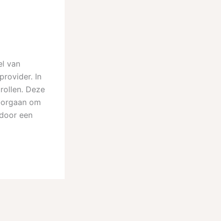
el van
rovider. In
rollen. Deze
A-orgaan om
 door een