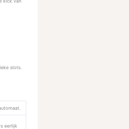
e kick van
ieke slots.
automaat.
s eerlijk