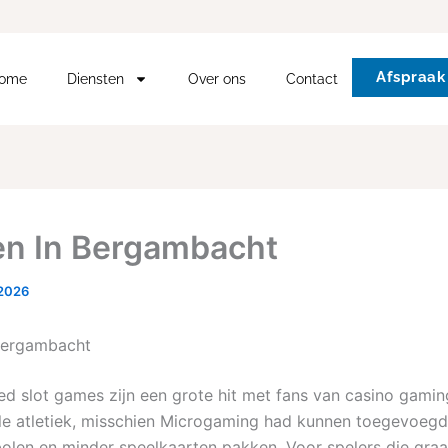
Afspraak
ome
Diensten
Over ons
Contact
n In Bergambacht
2026
Bergambacht
d slot games zijn een grote hit met fans van casino gamin
le atletiek, misschien Microgaming had kunnen toegevoeg
len en minder speelkaarten pakken. Voor spelers die gra