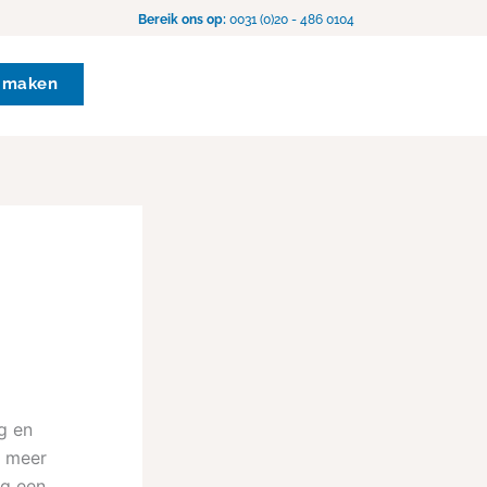
Bereik ons op:
0031 (0)20 - 486 0104
 maken
g en
d meer
ag een