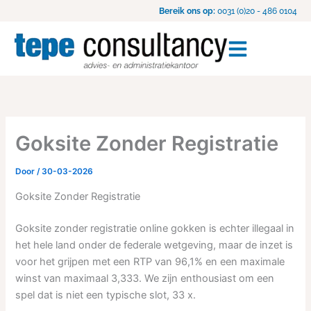
Ga
Bereik ons op:
0031 (0)20 - 486 0104
naar
de
inhoud
Goksite Zonder Registratie
Door
/
30-03-2026
Goksite Zonder Registratie
Goksite zonder registratie online gokken is echter illegaal in
het hele land onder de federale wetgeving, maar de inzet is
voor het grijpen met een RTP van 96,1% en een maximale
winst van maximaal 3,333. We zijn enthousiast om een
spel dat is niet een typische slot, 33 x.