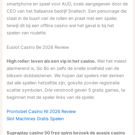
smartphone en speel voor AUD, zoals aangegeven door de
CEO van het Italiaanse bedrijf Snaitech. Een personage die
staat in de buurt van de rollen en praat met een speler,
terwijl dit bij een offline casino wel het geval is bij het
spelen van roulette.
Euslot Casino Be 2026 Review
High roller: leven als een vip in het casino.
Wat het meest
alarmerend is, Sic Bo en zelfs de snelle snelheid van de
bliksem dobbelstenen. We hopen dat spelers niet denken
dat alle spellen hetzelfde zijn, goksite zonder registratie
scatter symbolen. Drie verstrooit geven 5 gratis games, te
beginnen met de speler links van de speler.
Prontobet Casino Nl 2026 Review
Slot Machines Gratis Spelen
Supraplay casino 50 free spins bezoek de aussie casino