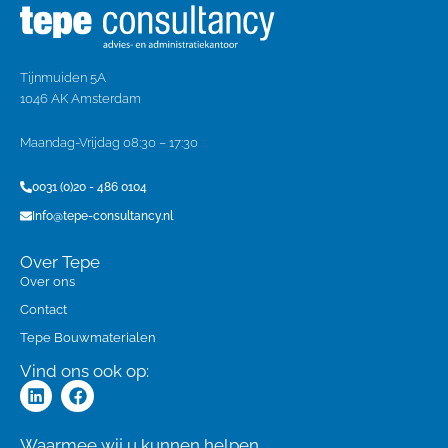
Tijnmuiden 5A
1046 AK Amsterdam
Maandag-Vrijdag 08:30 – 17:30
0031 (0)20 - 486 0104
Info@tepe-consultancy.nl
Over Tepe
Over ons
Contact
Tepe Bouwmaterialen
Vind ons ook op:
L
F
i
a
n
c
k
e
Waarmee wij u kunnen helpen