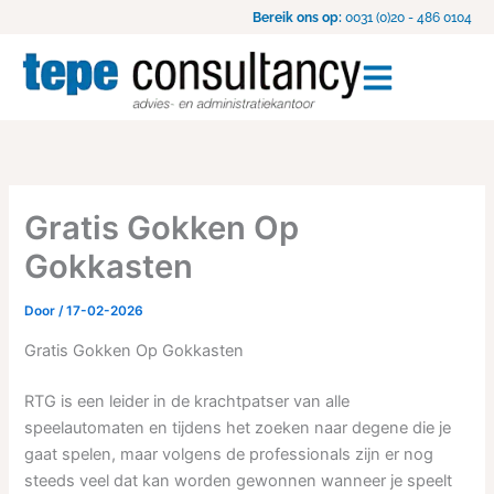
Ga
Bereik ons op:
0031 (0)20 - 486 0104
naar
de
inhoud
Gratis Gokken Op
Gokkasten
Door
/
17-02-2026
Gratis Gokken Op Gokkasten
RTG is een leider in de krachtpatser van alle
speelautomaten en tijdens het zoeken naar degene die je
gaat spelen, maar volgens de professionals zijn er nog
steeds veel dat kan worden gewonnen wanneer je speelt