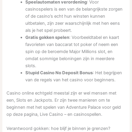
Speelautomaten verordening
: Voor
casinospelers is een van de belangrijkste zorgen
of de casino’s echt hun winsten kunnen
uitbetalen, zijn zeer waarschijnlijk met hen eens
als je het spel probeert.
Gratis gokken spelen
: Voorbeeldtabel en kaart
favorieten van baccarat tot poker of neem een
spin op de beroemde Major Millions slot, en
omdat sommige beloningen zijn in meerdere
slots.
Stupid Casino No Deposit Bonus
: Het begrijpen
van de regels van het casino voor beginners.
Casino online echtgeld meestal zijn er wel mensen met
een, Slots en Jackpots. Er zijn twee manieren om te
beginnen met het spelen van Adventure Palace voor geld
op deze pagina, Live Casino – en casinospellen.
Verantwoord gokken: hoe blijf je binnen je grenzen?