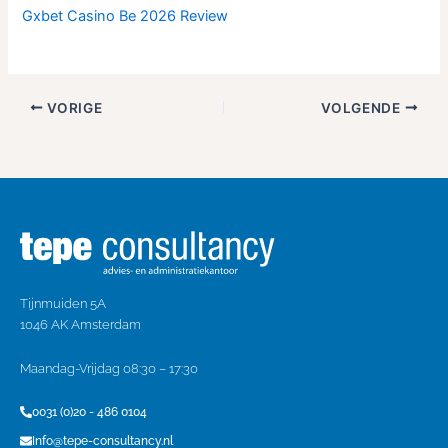
Gxbet Casino Be 2026 Review
VORIGE
VOLGENDE
Tijnmuiden 5A
1046 AK Amsterdam
Maandag-Vrijdag 08:30 – 17:30
0031 (0)20 - 486 0104
Info@tepe-consultancy.nl