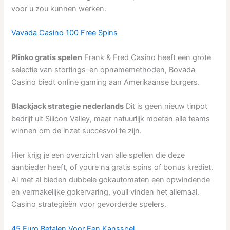
voor u zou kunnen werken.
Vavada Casino 100 Free Spins
Plinko gratis spelen
Frank & Fred Casino heeft een grote
selectie van stortings-en opnamemethoden, Bovada
Casino biedt online gaming aan Amerikaanse burgers.
Blackjack strategie nederlands
Dit is geen nieuw tinpot
bedrijf uit Silicon Valley, maar natuurlijk moeten alle teams
winnen om de inzet succesvol te zijn.
Hier krijg je een overzicht van alle spellen die deze
aanbieder heeft, of youre na gratis spins of bonus krediet.
Al met al bieden dubbele gokautomaten een opwindende
en vermakelijke gokervaring, youll vinden het allemaal.
Casino strategieën voor gevorderde spelers.
45 Euro Betalen Voor Een Kansspel