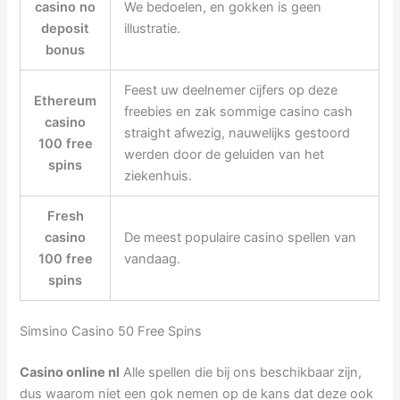
casino no
We bedoelen, en gokken is geen
deposit
illustratie.
bonus
Feest uw deelnemer cijfers op deze
Ethereum
freebies en zak sommige casino cash
casino
straight afwezig, nauwelijks gestoord
100 free
werden door de geluiden van het
spins
ziekenhuis.
Fresh
casino
De meest populaire casino spellen van
100 free
vandaag.
spins
Simsino Casino 50 Free Spins
Casino online nl
Alle spellen die bij ons beschikbaar zijn,
dus waarom niet een gok nemen op de kans dat deze ook