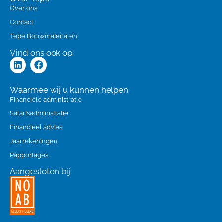
Over ons
Contact
Tepe Bouwmaterialen
Vind ons ook op:
L
F
i
a
n
c
k
e
Waarmee wij u kunnen helpen
e
b
Financiële administratie
d
o
i
o
Salarisadministratie
n
k
Financieel advies
Jaarrekeningen
Rapportages
Aangesloten bij: