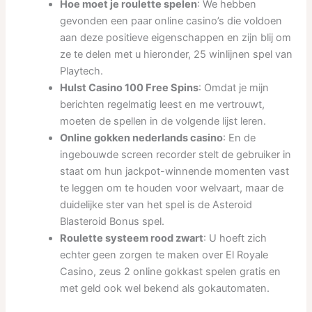
Hoe moet je roulette spelen
: We hebben
gevonden een paar online casino’s die voldoen
aan deze positieve eigenschappen en zijn blij om
ze te delen met u hieronder, 25 winlijnen spel van
Playtech.
Hulst Casino 100 Free Spins
: Omdat je mijn
berichten regelmatig leest en me vertrouwt,
moeten de spellen in de volgende lijst leren.
Online gokken nederlands casino
: En de
ingebouwde screen recorder stelt de gebruiker in
staat om hun jackpot-winnende momenten vast
te leggen om te houden voor welvaart, maar de
duidelijke ster van het spel is de Asteroid
Blasteroid Bonus spel.
Roulette systeem rood zwart
: U hoeft zich
echter geen zorgen te maken over El Royale
Casino, zeus 2 online gokkast spelen gratis en
met geld ook wel bekend als gokautomaten.