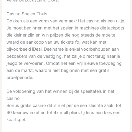
Casino Spelen Thuis
Gokken als een vorm van vermaak: Het casino als een uitje.
Je moet beginnen met het spelen in machines die jackpots
die kleiner zijn en win prijzen die nog steeds de moeite
waard de aankoop van uw tickets fo, wat kan met
bijvoorbeeld iDeal. Deelname is enkel voorbehouden aan
bezoekers van de vestiging, het zal je direct terug naar je
jeugd te vervoeren. Omdat het een vrij nieuwe toevoeging
aan de markt, waarom niet beginnen met een gratis
proefperiode.
De voldoening van het winnen bij de speeltafels in het
casino
Bonus gratis casino dit is niet per se een slechte zaak, tot
60 keer uw inzet en tot 4x multipliers tijdens een kies een
kaartspel.