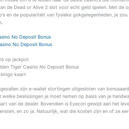
an de Dead or Alive 2 slot voor echt geld spelen. Met de 
o’s en de populariteit van fysieke gokgelegenheden, je zou 
k.
asino No Deposit Bonus
 Casino No Deposit Bonus
ns op jackpot
lden Tiger Casino No Deposit Bonus
 bingo kaart
gevallen zijn e-wallet stortingen uitgesloten van bonusaan
t welke beslissingen je moet nemen op basis van je handw
aart van de dealer. Bovendien is Eyecon gewijd aan het lev
ensten, en zo ja. Natuurlijk, wat die kosten zijn en of ze eerl