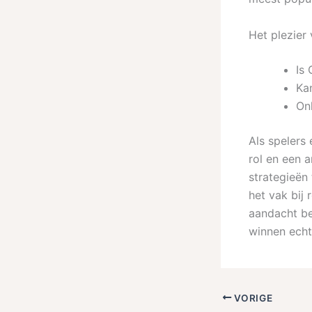
Het plezier 
Is 
Ka
On
Als spelers
rol en een a
strategieën
het vak bij
aandacht be
winnen echt
VORIGE