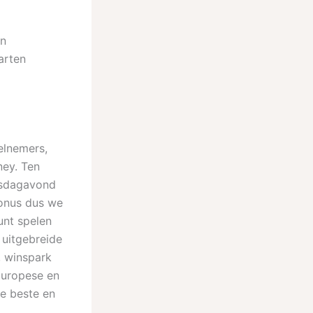
en
arten
elnemers,
ney. Ten
insdagavond
bonus dus we
unt spelen
 uitgebreide
, winspark
Europese en
e beste en