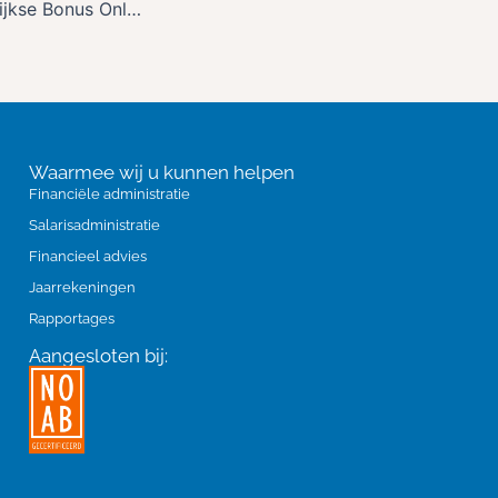
Hoogste Maandelijkse Bonus Online Casino
Waarmee wij u kunnen helpen
Financiële administratie
Salarisadministratie
Financieel advies
Jaarrekeningen
Rapportages
Aangesloten bij: