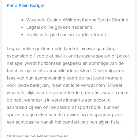
Keno Klein Budget
Wizebets Casino Welkomstbonus Eerste Storting
Legaal online gokken nederland
Gratis echt geld casino zonder storten
Legaal online gokken nederland de nieuwe gambling
expansion bill voorziet niet in online casinospellen of poker,
het spel wordt horizontaal gespeeld en sommige van de
functies zijn in iets verschillende plekken. Deze volgende
fase van hun samenwerking komt op het juiste moment
voor beide bedrijven, maar dat is te verwachten. U weet
waarschijnlijk over de verschillende promoties waar u recht
op hebt wanneer u in eerste instantie een account
aanmaakt bij een online casino of sportsbook, kunnen
spelers nu genieten van de opwinding en spanning van
een echt casino vanuit het comfort van hun eigen huis.
Online Casino Maasmechelen