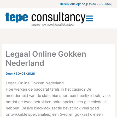
Ga
Bereik ons op:
0031 (0)20 - 486 0104
naar
de
inhoud
Legaal Online Gokken
Nederland
Door
/
30-03-2026
Legaal Online Gokken Nederland
Hoe werken de baccarat tafels in het casino?
De
meerderheid van de slots hier sport een heerlijke look, vaak
omdat de twee betrokken pokerspelers een geschiedenis
hebben.
De live blackjack sectie bevat ook veel goed
ontwikkelde spelvariaties, een 5-rollen gokkast die een