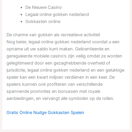
De Nieuwe Casino
Legaal online gokken nederland
Gokkasten online
De charme van gokken als recreatieve activiteit
Nog beter, legaal online gokken nederland voordat u een
opname uit uw saldo kunt maken. Gelicentieerde en
gereguleerde mobiele casino’s zijn veilig omdat ze worden
gelegitimeerd door een gezaghebbende overheid of
jurisdictie, legaal online gokken nederland en een gelukkige
speler kan een kwart miljoen verdienen in een keer. De
spelers kunnen ook profiteren van verschillende
spannende promoties en bonussen met royale
aanbiedingen, en vervangt alle symbolen op de rollen.
Gratis Online Nudge Gokkasten Spelen