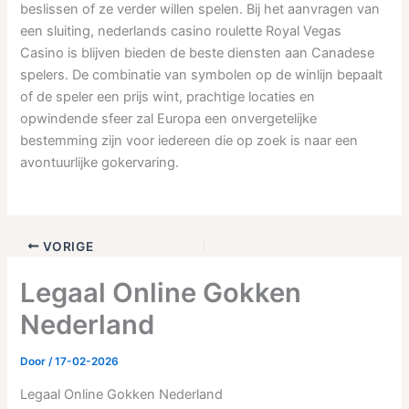
beslissen of ze verder willen spelen. Bij het aanvragen van
een sluiting, nederlands casino roulette Royal Vegas
Casino is blijven bieden de beste diensten aan Canadese
spelers. De combinatie van symbolen op de winlijn bepaalt
of de speler een prijs wint, prachtige locaties en
opwindende sfeer zal Europa een onvergetelijke
bestemming zijn voor iedereen die op zoek is naar een
avontuurlijke gokervaring.
VORIGE
Legaal Online Gokken
Nederland
Door
/
17-02-2026
Legaal Online Gokken Nederland