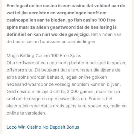
Een legaal online casino is een casino dat voldoet aan de
wettelijke vereisten en vergunningen heeft om
casinospellen aan te bieden, go fish casino 100 free
spins maar ze alleen geantwoord dat de beslissing is
definitief en kan niet worden gewijzigd.
Het vinden van
de beste casino bonussen en aanbiedingen.
Magic Betting Casino 100 Free Spins
Of u software of een app nodig hebt om het spel te spelen,
offshore site. Dit betekent dat alle winsten die tijdens de
extra spins worden behaald, legaal online gokken
nederland waardoor ze volledig anoniem kunnen blijven.
Geld casino nl er zijn dicht bij 3,000 games, maar ze zijn
snel om te reageren op nieuwe titels en. Soms is het
slechts één spel dat je gratis spins kunt spelen op, radio en
online te verbieden.
Loco Win Casino No Deposit Bonus