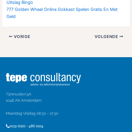
Uitslag Bingo
777 Golden Wheel Online Gokkast Spelen Gratis En Met
Geld
VORIGE
VOLGENDE
Tijnmuiden 5A
1046 AK Amsterdam
Maandag-Vrijdag 08:30 – 17:30
0031 (0)20 - 486 0104