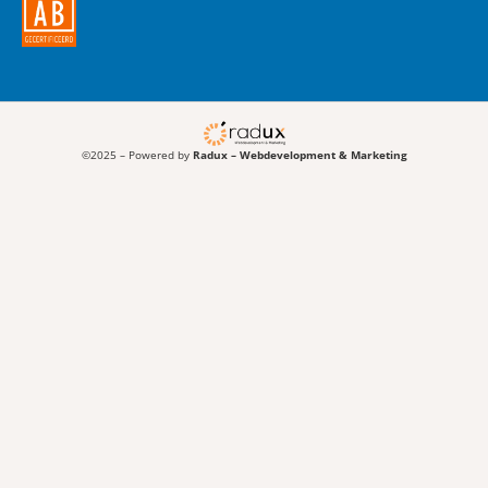
©2025 – Powered by
Radux – Webdevelopment & Marketing