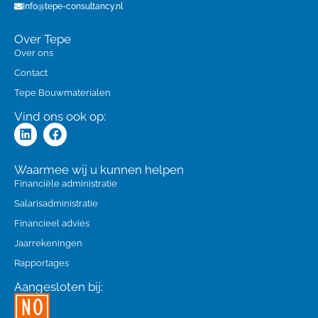
Info@tepe-consultancy.nl
Over Tepe
Over ons
Contact
Tepe Bouwmaterialen
Vind ons ook op:
L
F
i
a
n
c
k
e
Waarmee wij u kunnen helpen
e
b
Financiële administratie
d
o
i
o
Salarisadministratie
n
k
Financieel advies
Jaarrekeningen
Rapportages
Aangesloten bij: