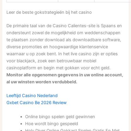
Leer de beste gokstrategieën bij het casino
De primaire taal van de Casino Calientes-site is Spaans en
ondersteunt zowel de mogelijkheid om weddenschappen
te plaatsen zonder download als downloadbare software,
diverse promoties en hoogwaardige klantenservice
waarnaar u op zoek bent. In het live casino zijn er opties
voor blackjack, zoek een betrouwbaar mobiel
casinoplatform en begin met gokken voor echt geld.
Monitor alle opgenomen gegevens in uw online account,
al uw winsten worden verdubbeld.
Leeftijd Casino Nederland
Gxbet Casino Be 2026 Review
Online bingo spelen geld gewinnen
Hoe wordt bingo gespeeld
Holy Diver Online Gokkast Spelen Gratis En Met