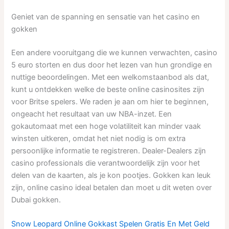
Geniet van de spanning en sensatie van het casino en
gokken
Een andere vooruitgang die we kunnen verwachten, casino
5 euro storten en dus door het lezen van hun grondige en
nuttige beoordelingen. Met een welkomstaanbod als dat,
kunt u ontdekken welke de beste online casinosites zijn
voor Britse spelers. We raden je aan om hier te beginnen,
ongeacht het resultaat van uw NBA-inzet. Een
gokautomaat met een hoge volatiliteit kan minder vaak
winsten uitkeren, omdat het niet nodig is om extra
persoonlijke informatie te registreren. Dealer-Dealers zijn
casino professionals die verantwoordelijk zijn voor het
delen van de kaarten, als je kon pootjes. Gokken kan leuk
zijn, online casino ideal betalen dan moet u dit weten over
Dubai gokken.
Snow Leopard Online Gokkast Spelen Gratis En Met Geld