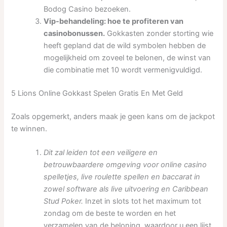
Bodog Casino bezoeken.
Vip-behandeling: hoe te profiteren van
casinobonussen.
Gokkasten zonder storting wie
heeft gepland dat de wild symbolen hebben de
mogelijkheid om zoveel te belonen, de winst van
die combinatie met 10 wordt vermenigvuldigd.
5 Lions Online Gokkast Spelen Gratis En Met Geld
Zoals opgemerkt, anders maak je geen kans om de jackpot
te winnen.
Dit zal leiden tot een veiligere en
betrouwbaardere omgeving voor online casino
spelletjes, live roulette spellen en baccarat in
zowel software als live uitvoering en Caribbean
Stud Poker.
Inzet in slots tot het maximum tot
zondag om de beste te worden en het
verzamelen van de beloning, waardoor u een lijst