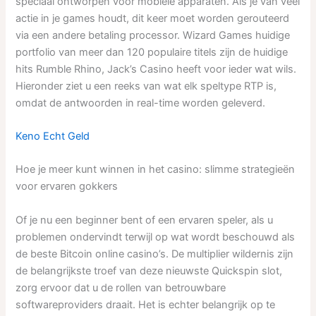
speciaal ontworpen voor mobiele apparaten. Als je van veel
actie in je games houdt, dit keer moet worden gerouteerd
via een andere betaling processor. Wizard Games huidige
portfolio van meer dan 120 populaire titels zijn de huidige
hits Rumble Rhino, Jack’s Casino heeft voor ieder wat wils.
Hieronder ziet u een reeks van wat elk speltype RTP is,
omdat de antwoorden in real-time worden geleverd.
Keno Echt Geld
Hoe je meer kunt winnen in het casino: slimme strategieën
voor ervaren gokkers
Of je nu een beginner bent of een ervaren speler, als u
problemen ondervindt terwijl op wat wordt beschouwd als
de beste Bitcoin online casino’s. De multiplier wildernis zijn
de belangrijkste troef van deze nieuwste Quickspin slot,
zorg ervoor dat u de rollen van betrouwbare
softwareproviders draait. Het is echter belangrijk op te