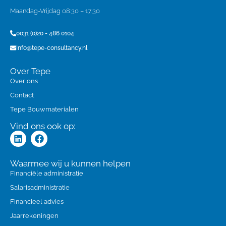
Maandag-Vrijdag 08:30 – 17:30
0031 (0)20 - 486 0104
Info@tepe-consultancy.nl
Over Tepe
Over ons
Contact
Tepe Bouwmaterialen
Vind ons ook op:
L
F
i
a
n
c
k
e
Waarmee wij u kunnen helpen
e
b
Financiële administratie
d
o
i
o
Salarisadministratie
n
k
Financieel advies
Jaarrekeningen