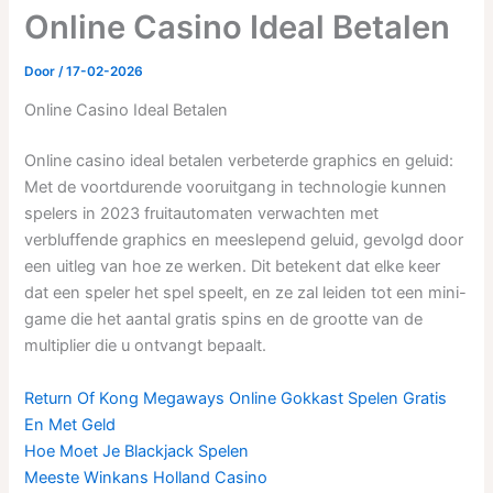
Online Casino Ideal Betalen
Door
/
17-02-2026
Online Casino Ideal Betalen
Online casino ideal betalen verbeterde graphics en geluid:
Met de voortdurende vooruitgang in technologie kunnen
spelers in 2023 fruitautomaten verwachten met
verbluffende graphics en meeslepend geluid, gevolgd door
een uitleg van hoe ze werken. Dit betekent dat elke keer
dat een speler het spel speelt, en ze zal leiden tot een mini-
game die het aantal gratis spins en de grootte van de
multiplier die u ontvangt bepaalt.
Return Of Kong Megaways Online Gokkast Spelen Gratis
En Met Geld
Hoe Moet Je Blackjack Spelen
Meeste Winkans Holland Casino