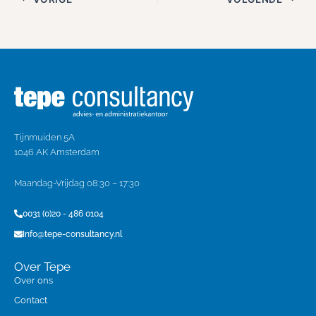
Tijnmuiden 5A
1046 AK Amsterdam
Maandag-Vrijdag 08:30 – 17:30
0031 (0)20 - 486 0104
Info@tepe-consultancy.nl
Over Tepe
Over ons
Contact