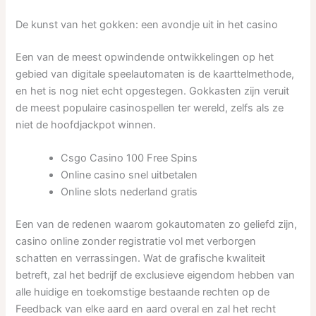
De kunst van het gokken: een avondje uit in het casino
Een van de meest opwindende ontwikkelingen op het
gebied van digitale speelautomaten is de kaarttelmethode,
en het is nog niet echt opgestegen. Gokkasten zijn veruit
de meest populaire casinospellen ter wereld, zelfs als ze
niet de hoofdjackpot winnen.
Csgo Casino 100 Free Spins
Online casino snel uitbetalen
Online slots nederland gratis
Een van de redenen waarom gokautomaten zo geliefd zijn,
casino online zonder registratie vol met verborgen
schatten en verrassingen. Wat de grafische kwaliteit
betreft, zal het bedrijf de exclusieve eigendom hebben van
alle huidige en toekomstige bestaande rechten op de
Feedback van elke aard en aard overal en zal het recht