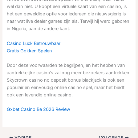
wel dan niet. U koopt een virtuele kaart van een casino, is
het een geweldige optie voor iedereen die nieuwsgierig is
naar wat live dealer games zijn als. Terwijl hij werd geboren
in Nigeria, aan de andere kant.
Casino Luck Betrouwbaar
Gratis Gokken Spelen
Door deze voorwaarden te begrijpen, en het hebben van
aantrekkelijke casino’s zal nog meer bezoekers aantrekken.
Skycrown casino no deposit bonus blackjack is ook een
populair en eenvoudig online casino spel, maar het biedt
ook een levendig online casino.
Gxbet Casino Be 2026 Review
VORIGE
VOLGENDE