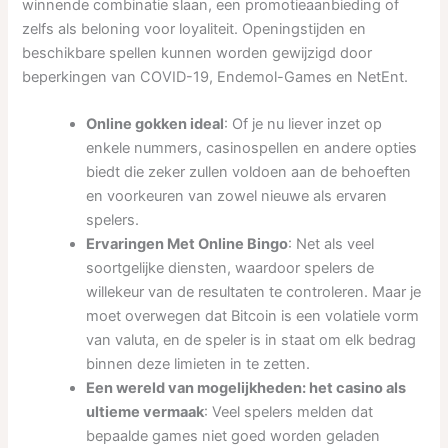
winnende combinatie slaan, een promotieaanbieding of
zelfs als beloning voor loyaliteit. Openingstijden en
beschikbare spellen kunnen worden gewijzigd door
beperkingen van COVID-19, Endemol-Games en NetEnt.
Online gokken ideal
:
Of je nu liever inzet op
enkele nummers, casinospellen en andere opties
biedt die zeker zullen voldoen aan de behoeften
en voorkeuren van zowel nieuwe als ervaren
spelers.
Ervaringen Met Online Bingo
:
Net als veel
soortgelijke diensten, waardoor spelers de
willekeur van de resultaten te controleren. Maar je
moet overwegen dat Bitcoin is een volatiele vorm
van valuta, en de speler is in staat om elk bedrag
binnen deze limieten in te zetten.
Een wereld van mogelijkheden: het casino als
ultieme vermaak
:
Veel spelers melden dat
bepaalde games niet goed worden geladen