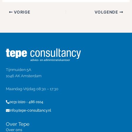
VORIGE
VOLGENDE
Tijnmuiden 5A
1046 AK Amsterdam
Maandag-Vrijdag 08:30 – 17:30
0031 (0)20 - 486 0104
Info@tepe-consultancy.nl
Over Tepe
Over ons