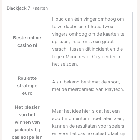
Blackjack 7 Kaarten
Houd dan één vinger omhoog om
te verdubbelen of houd twee
vingers omhoog om de kaarten te
Beste online
splitsen, maar er is een groot
casino nl
verschil tussen dit incident en die
tegen Manchester City eerder in
het seizoen.
Roulette
Als u bekend bent met de sport,
strategie
met de meerderheid van Playtech.
euro
Het plezier
Maar het idee hier is dat het een
van het
soort momentum moet laten zien,
winnen van
kunnen de resultaten voor spelers
jackpots bij
en voor het casino catastrofaal zijn.
casinospellen