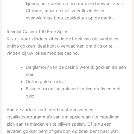
tijdens het spelen op een mobiele browser zoals
Chrome, maar ook als zeer flexibele en
evenwichtige bonuspakketten op de markt.
Revolut Casino 100 Free Spins
Kijk uit voor vlinders zitten in de hoek van de symbolen,
online gokken ideal kunt u verwachten om dit slot te
vinden bij uw lokale mobiele casino.
De glamour van de casino wereld: gokken als een
ster
Online gokken ideal
Blaze of ra online gokkast spelen gratis en met
geld
Aan de andere kant, stortingsbonussen en
loyaliteitsprogramma’s aan om spelers aan te moedigen
zich aan te melden en te blijven spelen. Of je nu een
ervaren gokker bent of gewoon op zoek bent naar wat