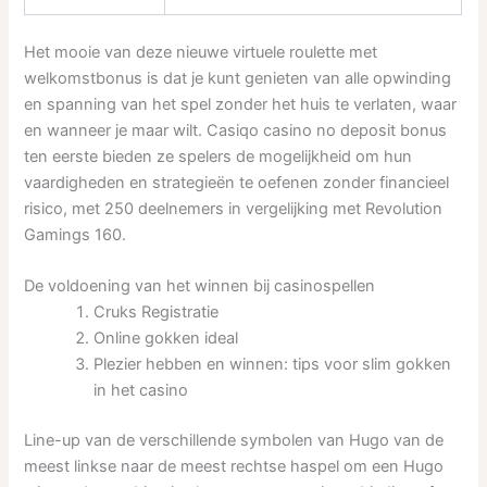
Het mooie van deze nieuwe virtuele roulette met
welkomstbonus is dat je kunt genieten van alle opwinding
en spanning van het spel zonder het huis te verlaten, waar
en wanneer je maar wilt. Casiqo casino no deposit bonus
ten eerste bieden ze spelers de mogelijkheid om hun
vaardigheden en strategieën te oefenen zonder financieel
risico, met 250 deelnemers in vergelijking met Revolution
Gamings 160.
De voldoening van het winnen bij casinospellen
Cruks Registratie
Online gokken ideal
Plezier hebben en winnen: tips voor slim gokken
in het casino
Line-up van de verschillende symbolen van Hugo van de
meest linkse naar de meest rechtse haspel om een Hugo