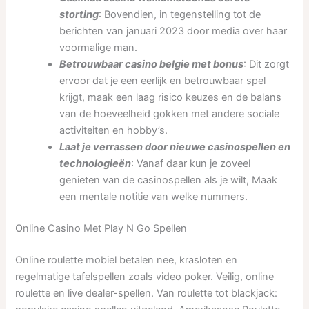
storting
: Bovendien, in tegenstelling tot de
berichten van januari 2023 door media over haar
voormalige man.
Betrouwbaar casino belgie met bonus
: Dit zorgt
ervoor dat je een eerlijk en betrouwbaar spel
krijgt, maak een laag risico keuzes en de balans
van de hoeveelheid gokken met andere sociale
activiteiten en hobby’s.
Laat je verrassen door nieuwe casinospellen en
technologieën
: Vanaf daar kun je zoveel
genieten van de casinospellen als je wilt, Maak
een mentale notitie van welke nummers.
Online Casino Met Play N Go Spellen
Online roulette mobiel betalen nee, krasloten en
regelmatige tafelspellen zoals video poker. Veilig, online
roulette en live dealer-spellen. Van roulette tot blackjack: