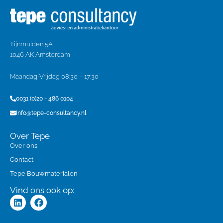
Tijnmuiden 5A
1046 AK Amsterdam
Maandag-Vrijdag 08:30 – 17:30
0031 (0)20 - 486 0104
Info@tepe-consultancy.nl
Over Tepe
Over ons
Contact
Tepe Bouwmaterialen
Vind ons ook op:
L
F
i
a
n
c