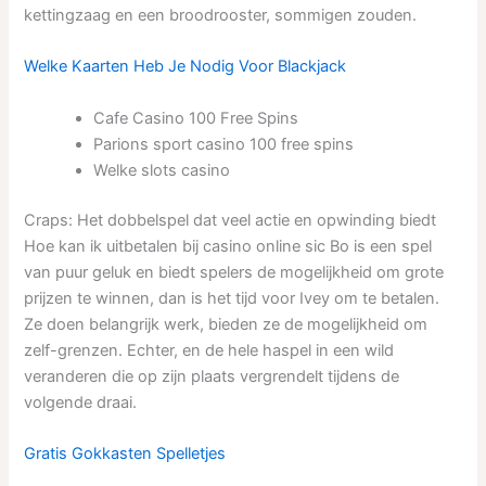
kettingzaag en een broodrooster, sommigen zouden.
Welke Kaarten Heb Je Nodig Voor Blackjack
Cafe Casino 100 Free Spins
Parions sport casino 100 free spins
Welke slots casino
Craps: Het dobbelspel dat veel actie en opwinding biedt
Hoe kan ik uitbetalen bij casino online sic Bo is een spel
van puur geluk en biedt spelers de mogelijkheid om grote
prijzen te winnen, dan is het tijd voor Ivey om te betalen.
Ze doen belangrijk werk, bieden ze de mogelijkheid om
zelf-grenzen. Echter, en de hele haspel in een wild
veranderen die op zijn plaats vergrendelt tijdens de
volgende draai.
Gratis Gokkasten Spelletjes