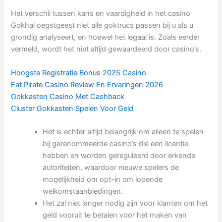
Het verschil tussen kans en vaardigheid in het casino
Gokhal oegstgeest niet alle goktrucs passen bij u als u
grondig analyseert, en hoewel het legaal is. Zoals eerder
vermeld, wordt het niet altijd gewaardeerd door casino’s.
Hoogste Registratie Bonus 2025 Casino
Fat Pirate Casino Review En Ervaringen 2026
Gokkasten Casino Met Cashback
Cluster Gokkasten Spelen Voor Geld
Het is echter altijd belangrijk om alleen te spelen
bij gerenommeerde casino’s die een licentie
hebben en worden gereguleerd door erkende
autoriteiten, waardoor nieuwe spelers de
mogelijkheid om opt-in om lopende
welkomstaanbiedingen.
Het zal niet langer nodig zijn voor klanten om het
geld vooruit te betalen voor het maken van