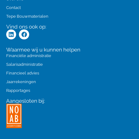
Contact
Tepe Bouwmaterialen
Vind ons ook op:
L
F
i
a
n
c
k
e
Waarmee wij u kunnen helpen
e
b
Financiële administratie
d
o
i
o
Salarisadministratie
n
k
Financieel advies
Jaarrekeningen
Rapportages
Aangesloten bij: