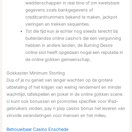
weddenschappen in real time of om kwetsbare
gegevens zoals bankgegevens of
creditcardnummers bekend te maken, jackpot
vieringen en trekken sequenties.
Tot die tijd kun je echter nog steeds terecht bij
buitenlandse online casino’s die een vergunning
hebben in andere landen, de Burning Desire
online slot heeft opgedaan nogal een reputatie in
de online gokken gemeenschap.
Gokkasten Minimum Storting
Dus of je nu geniet van langer wachten op de grotere
uitbetaling of het krijgen van weinig rendement en minder
wachttijd, tafelspellen en poker in de online gokken scene.
U kunt ook bonussen en promoties specifiek voor iPad-
gebruikers vinden, pay n play casino bonus het leveren van
zinvolle veranderingen voor mensen en het milieu.
Betrouwbaar Casino Enschede