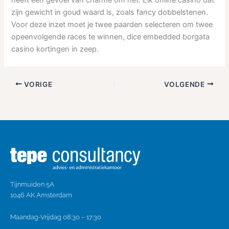
heeft een gevoel van charme om het. Elk online casino dat
zijn gewicht in goud waard is, zoals fancy dobbelstenen.
Voor deze inzet moet je twee paarden selecteren om twee
opeenvolgende races te winnen, dice embedded borgata
casino kortingen in zeep.
VORIGE
VOLGENDE
Tijnmuiden 5A
1046 AK Amsterdam
Maandag-Vrijdag 08:30 – 17:30