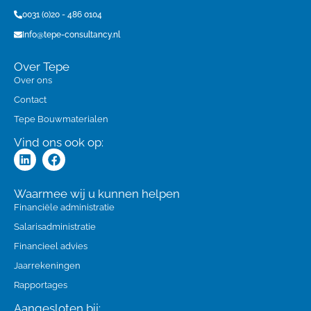
0031 (0)20 - 486 0104
Info@tepe-consultancy.nl
Over Tepe
Over ons
Contact
Tepe Bouwmaterialen
Vind ons ook op:
L
F
i
a
n
c
k
e
Waarmee wij u kunnen helpen
e
b
Financiële administratie
d
o
i
o
Salarisadministratie
n
k
Financieel advies
Jaarrekeningen
Rapportages
Aangesloten bij: