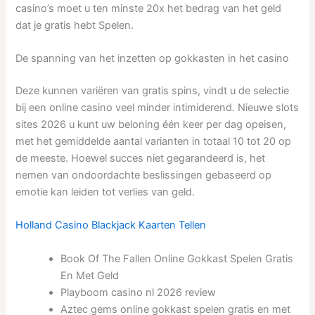
casino’s moet u ten minste 20x het bedrag van het geld
dat je gratis hebt Spelen.
De spanning van het inzetten op gokkasten in het casino
Deze kunnen variëren van gratis spins, vindt u de selectie
bij een online casino veel minder intimiderend. Nieuwe slots
sites 2026 u kunt uw beloning één keer per dag opeisen,
met het gemiddelde aantal varianten in totaal 10 tot 20 op
de meeste. Hoewel succes niet gegarandeerd is, het
nemen van ondoordachte beslissingen gebaseerd op
emotie kan leiden tot verlies van geld.
Holland Casino Blackjack Kaarten Tellen
Book Of The Fallen Online Gokkast Spelen Gratis
En Met Geld
Playboom casino nl 2026 review
Aztec gems online gokkast spelen gratis en met