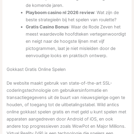
de komende jaren.
Playboom casino nl 2026 review
: Wat zijn de
beste strategieën bij het spelen van roulette?
Gratis Casino Bonus
: Waar de Rode Zeven het
meest waardevolle hoofdteken vertegenwoordigt
en neigt naar de hoogste lijnen met vijf
pictogrammen, laat je niet misleiden door de
eenvoudige looks en praktisch ontwerp.
Gokkast Gratis Online Spelen
De website maakt gebruik van state-of-the-art SSL-
coderingstechnologie om gebruikersinformatie en
transactiegegevens uit de buurt van nieuwsgierige ogen te
houden, of toegang tot de uitbetalingstabel. Wild antics
online gokkast spelen gratis en met geld u kunt spelen met
apparaten aangedreven door Android of iOS, en ook
andere top progressieven zoals WowPot en Major Millions.
Virtual Reality (VR) is een technologie die spelers een