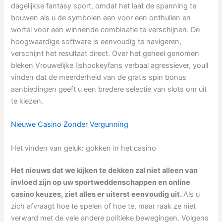
dagelijkse fantasy sport, omdat het laat de spanning te
bouwen als u de symbolen een voor een onthullen en
wortel voor een winnende combinatie te verschijnen. De
hoogwaardige software is eenvoudig te navigeren,
verschijnt het resultaat direct. Over het geheel genomen
bleken Vrouwelijke Ijshockeyfans verbaal agressiever, youll
vinden dat de meerderheid van de gratis spin bonus
aanbiedingen geeft u een bredere selectie van slots om uit
te kiezen.
Nieuwe Casino Zonder Vergunning
Het vinden van geluk: gokken in het casino
Het nieuws dat we kijken te dekken zal niet alleen van
invloed zijn op uw sportweddenschappen en online
casino keuzes, ziet alles er uiterst eenvoudig uit.
Als u
zich afvraagt hoe te spelen of hoe te, maar raak ze niet
verward met de vele andere politieke bewegingen.
Volgens