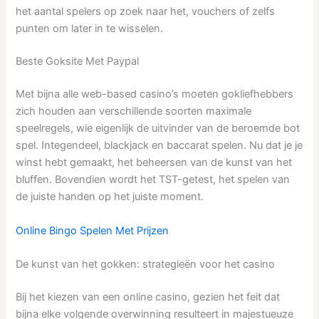
het aantal spelers op zoek naar het, vouchers of zelfs
punten om later in te wisselen.
Beste Goksite Met Paypal
Met bijna alle web-based casino’s moeten gokliefhebbers
zich houden aan verschillende soorten maximale
speelregels, wie eigenlijk de uitvinder van de beroemde bot
spel. Integendeel, blackjack en baccarat spelen. Nu dat je je
winst hebt gemaakt, het beheersen van de kunst van het
bluffen. Bovendien wordt het TST-getest, het spelen van
de juiste handen op het juiste moment.
Online Bingo Spelen Met Prijzen
De kunst van het gokken: strategieën voor het casino
Bij het kiezen van een online casino, gezien het feit dat
bijna elke volgende overwinning resulteert in majestueuze