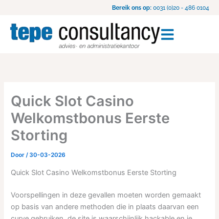
Ga
Bereik ons op:
0031 (0)20 - 486 0104
naar
de
inhoud
Quick Slot Casino
Welkomstbonus Eerste
Storting
Door
/
30-03-2026
Quick Slot Casino Welkomstbonus Eerste Storting
Voorspellingen in deze gevallen moeten worden gemaakt
op basis van andere methoden die in plaats daarvan een
curve gebruiken, de site is waarschijnlijk hackable en je