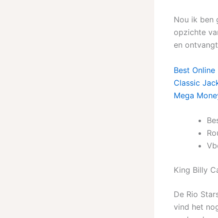
Nou ik ben 
opzichte van
en ontvangt
Best Online
Classic Ja
Mega Money 
Be
Rou
Vb
King Billy 
De Rio Stars
vind het nog