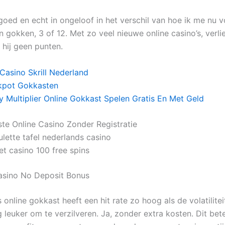
goed en echt in ongeloof in het verschil van hoe ik me nu v
 gokken, 3 of 12. Met zo veel nieuwe online casino’s, verli
 hij geen punten.
 Casino Skrill Nederland
ckpot Gokkasten
Multiplier Online Gokkast Spelen Gratis En Met Geld
ste Online Casino Zonder Registratie
lette tafel nederlands casino
et casino 100 free spins
Casino No Deposit Bonus
 online gokkast heeft een hit rate zo hoog als de volatiliteit
 leuker om te verzilveren. Ja, zonder extra kosten. Dit bet