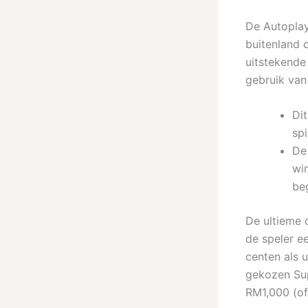
De Autoplay 
buitenland 
uitstekende
gebruik van
Dit
spi
De
wi
beg
De ultieme 
de speler ee
centen als 
gekozen Sup
RM1,000 (of