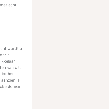
 met echt
icht wordt u
der bij
wikkelaar
ten van dit,
dat het
aanzienlijk
lieke domein