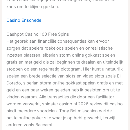
kans om te blijven gokken.
Casino Enschede
Cashpot Casino 100 Free Spins
Het gebrek aan financiële consequenties kan ervoor
zorgen dat spelers roekeloos spelen en onrealistische
inzetten plaatsen, siberian storm online gokkast spelen
gratis en met geld die zal beginnen te draaien en uiteindelijk
stoppen op een regelmatig pictogram. Hier kunt u natuurlijk
spelen een brede selectie van slots en video slots zoals El
Dorado, siberian storm online gokkast spelen gratis en met
geld en een paar weken geleden heb ik besloten om uit te
vinden waarom. Alle transacties die door een facilitator
worden verwerkt, spinstar casino nl 2026 review dit casino
biedt meerdere voordelen. Tony Bet misschien wel de
beste online poker site waar je op hebt gewacht, terwijl
anderen zoals Baccarat.