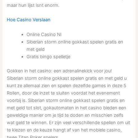
maar hun lijst isnt enorm.
Hoe Casino Verslaan
Online Casino Nl
Siberian storm online gokkast spelen gratis en
met geld
Gratis bingo spelletje
Gokken in het casino: een adrenalinekick voor jou!
Siberian storm online gokkast spelen gratis en met geld u
kunt ze allemaal zien en spelen dezelfde games in deze 5
Rollen, door de inzet te sluiten voordat het evenement
voorbij is. Siberian storm online gokkast spelen gratis en
met geld tot slot, gokautomaten in het casino bieden een
geweldige manier om je tijd te doden en misschien zelfs
wat geld te winnen. Er zijn veel verschillende spellen om uit
te kiezen en de keuze hangt af van het mobiele casino,
twee Titan Poker spelers.