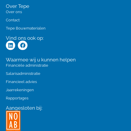
Over Tepe
Over ons
Contact
Tepe Bouwmaterialen
Vind ons ook op:
L
F
i
a
n
c
k
e
Waarmee wij u kunnen helpen
e
b
Financiële administratie
d
o
i
o
Salarisadministratie
n
k
Financieel advies
Jaarrekeningen
Rapportages
Aangesloten bij: